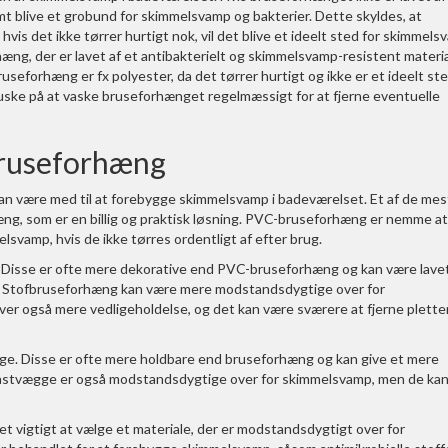
mt blive et grobund for skimmelsvamp og bakterier. Dette skyldes, at
hvis det ikke tørrer hurtigt nok, vil det blive et ideelt sted for skimmel
hæng, der er lavet af et antibakterielt og skimmelsvamp-resistent materia
ruseforhæng er fx polyester, da det tørrer hurtigt og ikke er et ideelt st
huske på at vaske bruseforhænget regelmæssigt for at fjerne eventuelle
 bruseforhæng
kan være med til at forebygge skimmelsvamp i badeværelset. Et af de mes
ng, som er en billig og praktisk løsning. PVC-bruseforhæng er nemme at
lsvamp, hvis de ikke tørres ordentligt af efter brug.
Disse er ofte mere dekorative end PVC-bruseforhæng og kan være lavet
er. Stofbruseforhæng kan være mere modstandsdygtige over for
 også mere vedligeholdelse, og det kan være sværere at fjerne plette
gge. Disse er ofte mere holdbare end bruseforhæng og kan give et mere
 plastvægge er også modstandsdygtige over for skimmelsvamp, men de ka
t vigtigt at vælge et materiale, der er modstandsdygtigt over for