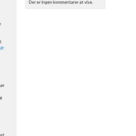
Der er ingen kommentarer at vise.
e
l
it
gør
og
 et