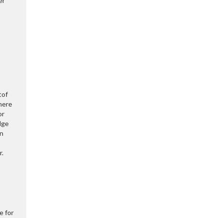
er
tof
mere
or
lge
en
r.
e for