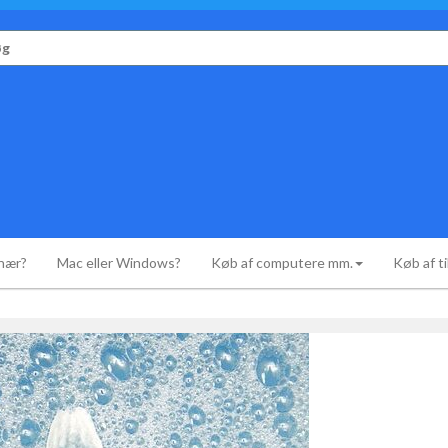
r:
onær?
Mac eller Windows?
Køb af computere mm.
Køb af t