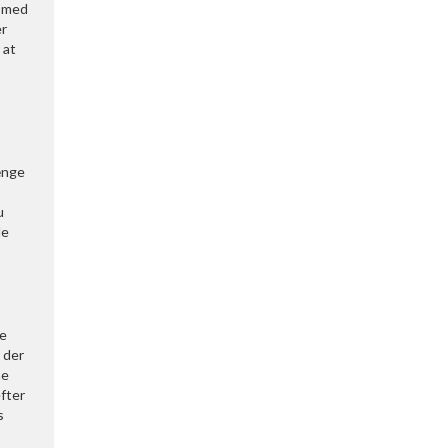
n med
er
 at
ænge
u
de
ke
 der
ne
fter
s