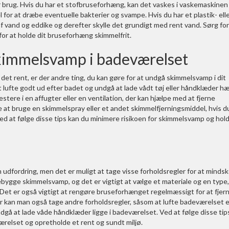
er brug. Hvis du har et stofbruseforhæng, kan det vaskes i vaskemaskine
for at dræbe eventuelle bakterier og svampe. Hvis du har et plastik- ell
 vand og eddike og derefter skylle det grundigt med rent vand. Sørg for
r at holde dit bruseforhæng skimmelfrit.
 skimmelsvamp i badeværelset
et rent, er der andre ting, du kan gøre for at undgå skimmelsvamp i dit
 lufte godt ud efter badet og undgå at lade vådt tøj eller håndklæder h
stere i en affugter eller en ventilation, der kan hjælpe med at fjerne
e at bruge en skimmelspray eller et andet skimmelfjerningsmiddel, hvis d
d at følge disse tips kan du minimere risikoen for skimmelsvamp og hol
dfordring, men det er muligt at tage visse forholdsregler for at minds
orebygge skimmelsvamp, og det er vigtigt at vælge et materiale og en type,
 Det er også vigtigt at rengøre bruseforhænget regelmæssigt for at fjer
er kan man også tage andre forholdsregler, såsom at lufte badeværelset e
dgå at lade våde håndklæder ligge i badeværelset. Ved at følge disse tip
relset og opretholde et rent og sundt miljø.