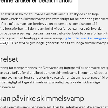
 er størst risiko for at udvikle skimmelsvamp. Det skyldes den høje
 i badeværelset. Skimmelsvamp kan være farligt for helbredet og kan vær
 dog flere måder, man kan forebygge og bekæmpe skimmelsvamp på i
ige bruseforhæng. I denne artikel vil vi derfor se nærmere på, hvordan
p i badeværelset, og hvordan man kan vælge det bedste bruseforhæng ti
r bedst egnet til at forebygge skimmelsvamp,
og hvordan man kan rengøre s
Til sidst vil vi give nogle generelle tips til at undgå skimmelsvamp i
relset
rdring for mange mennesker. Det varme og fugtige miljø i badeværelset 
kan være farligt for dit helbred at have skimmelsvamp i hjemmet, så det er
 Skimmelsvamp kan forårsage allergiske reaktioner såsom hoste, næseflåd 
er det vigtigt at tage skimmelsvamp alvorligt og tage de nødvendige
adeværelse.
kan påvirke skimmelsvamp
 af skimmelsvamp i badeværelset. Hvis bruseforhænget ikke er lavet af