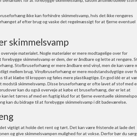
er behandlet for at forebygge skimmelsvamp, såsom antimikrobielle stoff
e bruseforhæng ikke kan forhindre skimmelsvamp, hvis det ikke rengøres
orhænget af efter brug og vaske det regelmæssigt for at fjerne eventuel
ger skimmelsvamp
t overveje materialet. Nogle materialer er mere modtagelige over for
t forebygge skimmelsvamp er dem, der er åndbare og lette at rengøre. S
seforhæng. Stofbruseforhæng er mere åndbare end vinyl, men de kan være 
entligt mellem brug. Vinylbruseforhæng er mere modstandsdygtige over f
il at klæbe til kroppen og føles mere plastikagtige. En god idé er at væ
l at modstå skimmelsvamp. Disse bruseforhæng er ofte lavet af stof med 
rudover kan du også overveje at købe et bruseforhæng, der er let at
kan let tørres af med en fugtig klud for at fjerne eventuelle skimmelspo
hæng kan du bidrage til at forebygge skimmelsvamp i dit badeværelse.
hæng
t vigtigt at holde det rent og tørt. Det kan være fristende at lade det
tionen og give skimmelsvampen mulighed for at vokse. Derfor bør du sørg