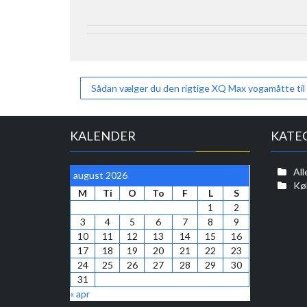
Indlægsnavigation
Sådan vælger du den rigtige XQ Max yogamåtte til
KALENDER
KATE
All
august 2026
Kø
M
Ti
O
To
F
L
S
1
2
3
4
5
6
7
8
9
10
11
12
13
14
15
16
17
18
19
20
21
22
23
24
25
26
27
28
29
30
31
« apr