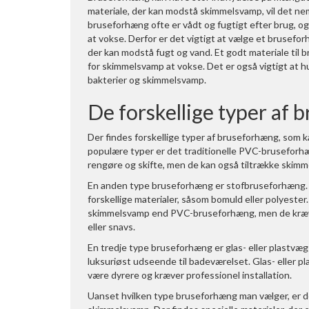
materiale, der kan modstå skimmelsvamp, vil det ne
bruseforhæng ofte er vådt og fugtigt efter brug, og 
at vokse. Derfor er det vigtigt at vælge et brusefor
der kan modstå fugt og vand. Et godt materiale til b
for skimmelsvamp at vokse. Det er også vigtigt at 
bakterier og skimmelsvamp.
De forskellige typer af
Der findes forskellige typer af bruseforhæng, som 
populære typer er det traditionelle PVC-bruseforhæ
rengøre og skifte, men de kan også tiltrække skimme
En anden type bruseforhæng er stofbruseforhæng. 
forskellige materialer, såsom bomuld eller polyest
skimmelsvamp end PVC-bruseforhæng, men de kræver
eller snavs.
En tredje type bruseforhæng er glas- eller plastvæ
luksuriøst udseende til badeværelset. Glas- eller
være dyrere og kræver professionel installation.
Uanset hvilken type bruseforhæng man vælger, er de