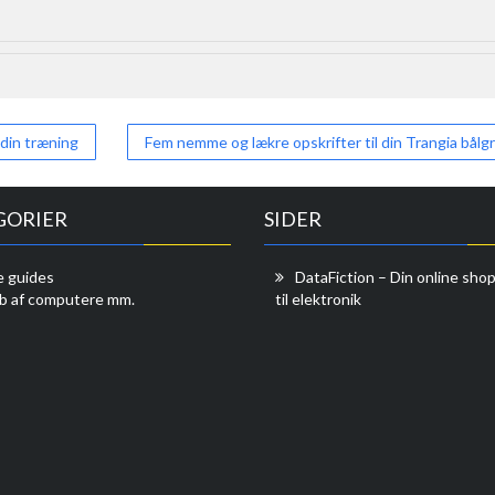
 din træning
Fem nemme og lækre opskrifter til din Trangia bålg
GORIER
SIDER
e guides
DataFiction – Din online sh
b af computere mm.
til elektronik