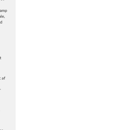
svamp
le,
ed
t
 af
r
n