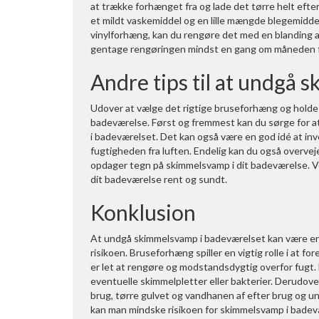
at trække forhænget fra og lade det tørre helt eft
et mildt vaskemiddel og en lille mængde blegemiddel 
vinylforhæng, kan du rengøre det med en blanding af
gentage rengøringen mindst en gang om måneden fo
Andre tips til at undgå
Udover at vælge det rigtige bruseforhæng og holde d
badeværelse. Først og fremmest kan du sørge for at
i badeværelset. Det kan også være en god idé at inve
fugtigheden fra luften. Endelig kan du også overvej
opdager tegn på skimmelsvamp i dit badeværelse. Ve
dit badeværelse rent og sundt.
Konklusion
At undgå skimmelsvamp i badeværelset kan være en u
risikoen. Bruseforhæng spiller en vigtig rolle i at f
er let at rengøre og modstandsdygtig overfor fugt.
eventuelle skimmelpletter eller bakterier. Derudov
brug, tørre gulvet og vandhanen af efter brug og un
kan man mindske risikoen for skimmelsvamp i badevæ