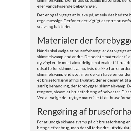
skimmelsvamp. Der findes specielle materialer, der 
eller vandafvisende belægninger.
Det er også vigtigt at huske på, at selv det bedst
regelmæssigt. Derfor er det vigtigt at tørre brusef
snavs og bakterier.
Materialer der forebyg
Når du skal vælge et bruseforhæng, er det vigtigt a
skimmelsvamp end andre. De bedste materialer til a
og vinyl er de mest almindelige materialer til bru
udsatte for skimmelsvamp, hvis de ikke tørrer ord
skimmelsvamp end stof, men de kan have en tendens t
et bruseforhæng af høj kvalitet, der er designet ti
særlig behandling, der forebygger skimmelsvamp. De
rengøre, såsom et bruseforhæng af polyester. Disse 
Ved at vælge det rigtige materiale til dit brusefor
Rengøring af brusefor
For at undgå skimmelsvamp på dit bruseforhæng er de
hænge efter brug, men det vil forhindre luftcirkula