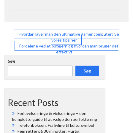
Indlægsnavigation
Hvordan laver man den ultimative gamer computer? Se
vores tips her
Fordelene ved et ostejern og hvordan man bruger det
effektivt
Søg
Søg
Recent Posts
Forlovelsesringe & vielsesringe – den
komplette guide til at vælge den perfekte ring
Telefonboksen: Fra livline til kultursymbol
Fem retter på 30 minutter: Hurtig