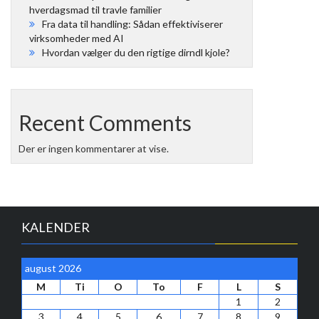
hverdagsmad til travle familier
Fra data til handling: Sådan effektiviserer
virksomheder med AI
Hvordan vælger du den rigtige dirndl kjole?
Recent Comments
Der er ingen kommentarer at vise.
KALENDER
august 2026
M
Ti
O
To
F
L
S
1
2
3
4
5
6
7
8
9