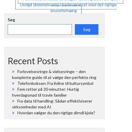
Indlægsnavigation
Undgå skimmelsvamp i badeværelset med det rigtige
bruseforhæng
Søg
Søg
Recent Posts
Forlovelsesringe & vielsesringe – den
komplette guide til at vælge den perfekte ring
Telefonboksen: Fra livline til kultursymbol
Fem retter på 30 minutter: Hurtig
hverdagsmad til travle familier
Fra data til handling: Sådan effektiviserer
virksomheder med AI
Hvordan vælger du den rigtige dirndl kjole?