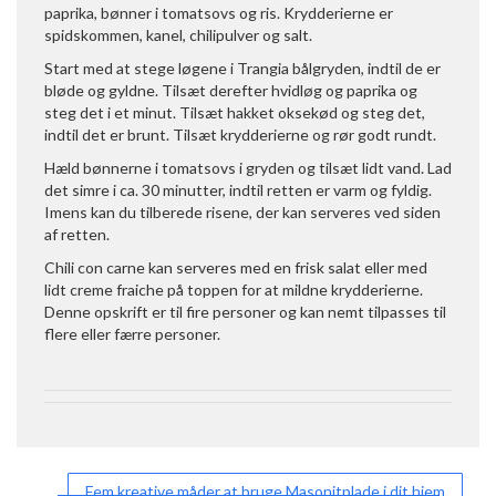
paprika, bønner i tomatsovs og ris. Krydderierne er
spidskommen, kanel, chilipulver og salt.
Start med at stege løgene i Trangia bålgryden, indtil de er
bløde og gyldne. Tilsæt derefter hvidløg og paprika og
steg det i et minut. Tilsæt hakket oksekød og steg det,
indtil det er brunt. Tilsæt krydderierne og rør godt rundt.
Hæld bønnerne i tomatsovs i gryden og tilsæt lidt vand. Lad
det simre i ca. 30 minutter, indtil retten er varm og fyldig.
Imens kan du tilberede risene, der kan serveres ved siden
af retten.
Chili con carne kan serveres med en frisk salat eller med
lidt creme fraiche på toppen for at mildne krydderierne.
Denne opskrift er til fire personer og kan nemt tilpasses til
flere eller færre personer.
Fem kreative måder at bruge Masonitplade i dit hjem