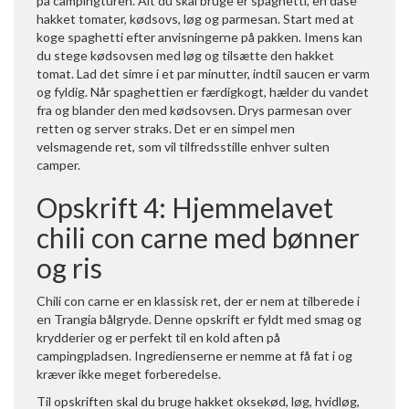
på campingturen. Alt du skal bruge er spaghetti, en dåse
hakket tomater, kødsovs, løg og parmesan. Start med at
koge spaghetti efter anvisningerne på pakken. Imens kan
du stege kødsovsen med løg og tilsætte den hakket
tomat. Lad det simre i et par minutter, indtil saucen er varm
og fyldig. Når spaghettien er færdigkogt, hælder du vandet
fra og blander den med kødsovsen. Drys parmesan over
retten og server straks. Det er en simpel men
velsmagende ret, som vil tilfredsstille enhver sulten
camper.
Opskrift 4: Hjemmelavet
chili con carne med bønner
og ris
Chili con carne er en klassisk ret, der er nem at tilberede i
en Trangia bålgryde. Denne opskrift er fyldt med smag og
krydderier og er perfekt til en kold aften på
campingpladsen. Ingredienserne er nemme at få fat i og
kræver ikke meget forberedelse.
Til opskriften skal du bruge hakket oksekød, løg, hvidløg,