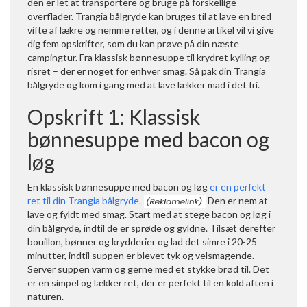
den er let at transportere og bruge på forskellige
overflader. Trangia bålgryde kan bruges til at lave en bred
vifte af lækre og nemme retter, og i denne artikel vil vi give
dig fem opskrifter, som du kan prøve på din næste
campingtur. Fra klassisk bønnesuppe til krydret kylling og
risret – der er noget for enhver smag. Så pak din Trangia
bålgryde og kom i gang med at lave lækker mad i det fri.
Opskrift 1: Klassisk
bønnesuppe med bacon og
løg
En klassisk bønnesuppe med bacon og løg
er en perfekt
ret til din Trangia bålgryde.
Den er nem at
lave og fyldt med smag. Start med at stege bacon og løg i
din bålgryde, indtil de er sprøde og gyldne. Tilsæt derefter
bouillon, bønner og krydderier og lad det simre i 20-25
minutter, indtil suppen er blevet tyk og velsmagende.
Server suppen varm og gerne med et stykke brød til. Det
er en simpel og lækker ret, der er perfekt til en kold aften i
naturen.