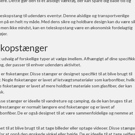
re. Dette gør den til et alsidigt værktøj, der kan spare dig både tid og
leskopstang til udendørs eventyr. Denne alsidige og transportvenlige
en på en helt ny måde. Med dens sikre og holdbare design kan du være si
dst men ikke mindst, kan en teleskopstang være en økonomisk fordelagtig
øjer.
eskopstænger
udvalg af forskellige typer at vælge imellem. Afhængigt af dine specifik
, der passer til enhver udendørs aktivitet.
r fisketænger. Disse stænger er designet specifikt til at blive brugt til
r. Nogle fisketænger er lavet af letvægtsmaterialer som karbonfiber, hvil
isketænger er lavet af mere holdbart materiale som glasfiber, der kan
sk.
 stænger er ideelle til vandreture og camping, da de kan bruges til at
drestænger er normalt længere end fisketænger og er lavet af
bonfiber. De er også designet til at være sammenfoldelige og nemme at
 til at blive brugt til at tage billeder eller optage videoer. Disse stænge
 at opnå den ønskede vinkel eller højde. De er ideelle til at tage selfie