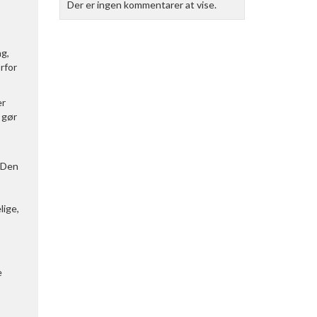
Der er ingen kommentarer at vise.
ng,
rfor
er
 gør
. Den
lige,
e