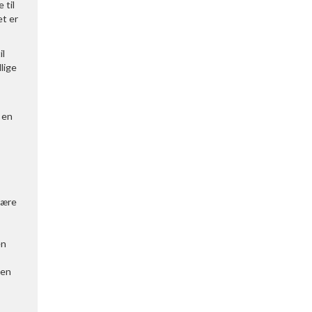
 til
et er
il
lige
 en
 være
en
 en