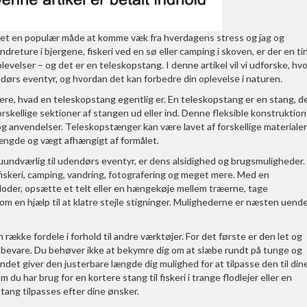
et en populær måde at komme væk fra hverdagens stress og jag og
ture i bjergene, fiskeri ved en sø eller camping i skoven, er der en ti
levelser – og det er en teleskopstang. I denne artikel vil vi udforske, hvo
dørs eventyr, og hvordan det kan forbedre din oplevelse i naturen.
inere, hvad en teleskopstang egentlig er. En teleskopstang er en stang, d
rskellige sektioner af stangen ud eller ind. Denne fleksible konstruktion
 og anvendelser. Teleskopstænger kan være lavet af forskellige materialer
i længde og vægt afhængigt af formålet.
 uundværlig til udendørs eventyr, er dens alsidighed og brugsmuligheder
r fiskeri, camping, vandring, fotografering og meget mere. Med en
floder, opsætte et telt eller en hængekøje mellem træerne, tage
m en hjælp til at klatre stejle stigninger. Mulighederne er næsten uende
række fordele i forhold til andre værktøjer. For det første er den let og
pbevare. Du behøver ikke at bekymre dig om at slæbe rundt på tunge og
ndet giver den justerbare længde dig mulighed for at tilpasse den til din
u har brug for en kortere stang til fiskeri i trange flodlejer eller en
tang tilpasses efter dine ønsker.