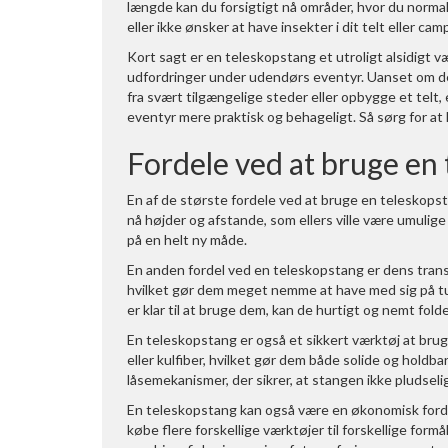
længde kan du forsigtigt nå områder, hvor du normalt
eller ikke ønsker at have insekter i dit telt eller ca
Kort sagt er en teleskopstang et utroligt alsidigt 
udfordringer under udendørs eventyr. Uanset om det
fra svært tilgængelige steder eller opbygge et telt
eventyr mere praktisk og behageligt. Så sørg for a
Fordele ved at bruge en
En af de største fordele ved at bruge en teleskops
nå højder og afstande, som ellers ville være umulig
på en helt ny måde.
En anden fordel ved en teleskopstang er dens trans
hvilket gør dem meget nemme at have med sig på tur
er klar til at bruge dem, kan de hurtigt og nemt fol
En teleskopstang er også et sikkert værktøj at bru
eller kulfiber, hvilket gør dem både solide og hold
låsemekanismer, der sikrer, at stangen ikke pludseli
En teleskopstang kan også være en økonomisk forde
købe flere forskellige værktøjer til forskellige form