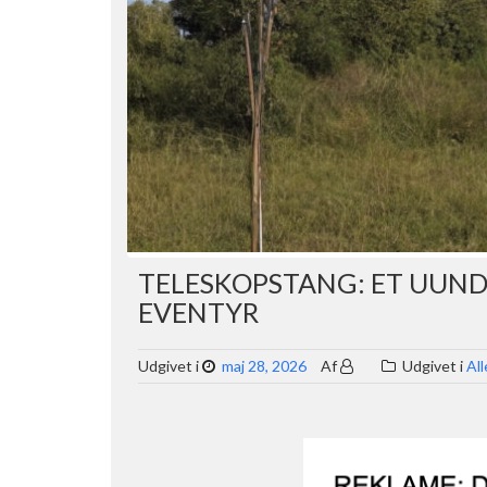
TELESKOPSTANG: ET UUND
EVENTYR
Udgivet i
maj 28, 2026
Af
Udgivet i
All