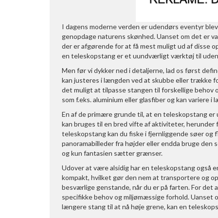
I dagens moderne verden er udendørs eventyr blev
genopdage naturens skønhed. Uanset om det er vandre
der er afgørende for at få mest muligt ud af disse op
en teleskopstang er et uundværligt værktøj til uden
Men før vi dykker ned i detaljerne, lad os først def
kan justeres i længden ved at skubbe eller trække fo
det muligt at tilpasse stangen til forskellige behov
som f.eks. aluminium eller glasfiber og kan variere 
En af de primære grunde til, at en teleskopstang er
kan bruges til en bred vifte af aktiviteter, herunde
teleskopstang kan du fiske i fjernliggende søer og 
panoramabilleder fra højder eller endda bruge den so
og kun fantasien sætter grænser.
Udover at være alsidig har en teleskopstang også en 
kompakt, hvilket gør den nem at transportere og o
besværlige genstande, når du er på farten. For det a
specifikke behov og miljømæssige forhold. Uanset om d
længere stang til at nå høje grene, kan en teleskops