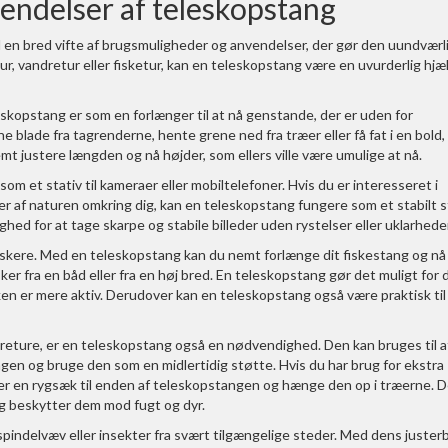
endelser af teleskopstang
d en bred vifte af brugsmuligheder og anvendelser, der gør den uundværl
, vandretur eller fisketur, kan en teleskopstang være en uvurderlig hjælp
skopstang er som en forlænger til at nå genstande, der er uden for
e blade fra tagrenderne, hente grene ned fra træer eller få fat i en bold,
t justere længden og nå højder, som ellers ville være umulige at nå.
m et stativ til kameraer eller mobiltelefoner. Hvis du er interesseret i
der af naturen omkring dig, kan en teleskopstang fungere som et stabilt s
ighed for at tage skarpe og stabile billeder uden rystelser eller uklarhede
skere. Med en teleskopstang kan du nemt forlænge dit fiskestang og nå
sker fra en båd eller fra en høj bred. En teleskopstang gør det muligt for 
ken er mere aktiv. Derudover kan en teleskopstang også være praktisk til
dreture, er en teleskopstang også en nødvendighed. Den kan bruges til a
ngen og bruge den som en midlertidig støtte. Hvis du har brug for ekstra
er en rygsæk til enden af ​​teleskopstangen og hænge den op i træerne. 
og beskytter dem mod fugt og dyr.
 spindelvæv eller insekter fra svært tilgængelige steder. Med dens juster