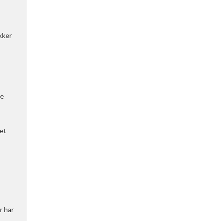
kker
ke
ket
r har
s