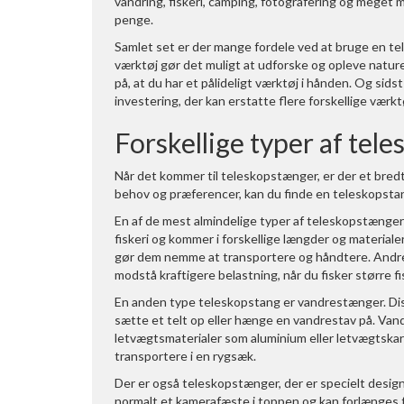
vandring, fiskeri, camping, fotografering og meget me
penge.
Samlet set er der mange fordele ved at bruge en te
værktøj gør det muligt at udforske og opleve natur
på, at du har et pålideligt værktøj i hånden. Og si
investering, der kan erstatte flere forskellige værkt
Forskellige typer af tel
Når det kommer til teleskopstænger, er der et bredt 
behov og præferencer, kan du finde en teleskopstang
En af de mest almindelige typer af teleskopstænger e
fiskeri og kommer i forskellige længder og materiale
gør dem nemme at transportere og håndtere. Andre f
modstå kraftigere belastning, når du fisker større fi
En anden type teleskopstang er vandrestænger. Disse
sætte et telt op eller hænge en vandrestav på. Van
letvægtsmaterialer som aluminium eller letvægtskar
transportere i en rygsæk.
Der er også teleskopstænger, der er specielt designet
normalt et kamerafæste i toppen og kan forlænges for