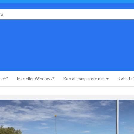
r:
onær?
Mac eller Windows?
Køb af computere mm.
Køb af t