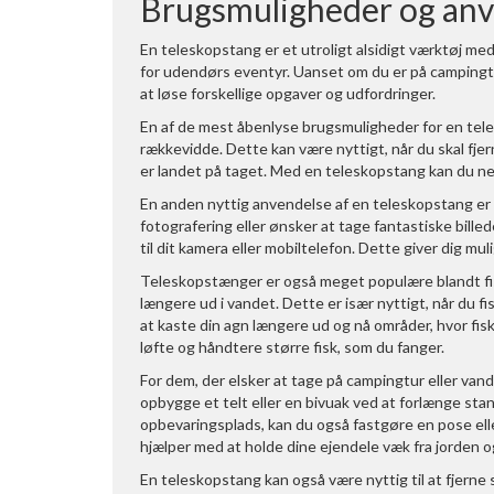
Brugsmuligheder og anv
En teleskopstang er et utroligt alsidigt værktøj me
for udendørs eventyr. Uanset om du er på campingtur
at løse forskellige opgaver og udfordringer.
En af de mest åbenlyse brugsmuligheder for en tele
rækkevidde. Dette kan være nyttigt, når du skal fjern
er landet på taget. Med en teleskopstang kan du nem
En anden nyttig anvendelse af en teleskopstang er so
fotografering eller ønsker at tage fantastiske bille
til dit kamera eller mobiltelefon. Dette giver dig mul
Teleskopstænger er også meget populære blandt fi
længere ud i vandet. Dette er især nyttigt, når du fi
at kaste din agn længere ud og nå områder, hvor fis
løfte og håndtere større fisk, som du fanger.
For dem, der elsker at tage på campingtur eller van
opbygge et telt eller en bivuak ved at forlænge sta
opbevaringsplads, kan du også fastgøre en pose ell
hjælper med at holde dine ejendele væk fra jorden 
En teleskopstang kan også være nyttig til at fjerne