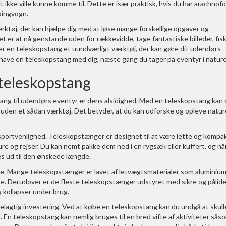
 ikke ville kunne komme til. Dette er især praktisk, hvis du har arachnofo
mpingvogn.
værktøj, der kan hjælpe dig med at løse mange forskellige opgaver og
 er at nå genstande uden for rækkevidde, tage fantastiske billeder, fis
, er en teleskopstang et uundværligt værktøj, der kan gøre dit udendørs
t have en teleskopstang med dig, næste gang du tager på eventyr i natur
 teleskopstang
tang til udendørs eventyr er dens alsidighed. Med en teleskopstang kan
e uden et sådan værktøj. Det betyder, at du kan udforske og opleve natu
portvenlighed. Teleskopstænger er designet til at være lette og kompa
e og rejser. Du kan nemt pakke dem ned i en rygsæk eller kuffert, og nå
des ud til den ønskede længde.
ge. Mange teleskopstænger er lavet af letvægtsmaterialer som aluminiu
bare. Derudover er de fleste teleskopstænger udstyret med sikre og pålide
g kollapser under brug.
lagtig investering. Ved at købe en teleskopstang kan du undgå at skull
ål. En teleskopstang kan nemlig bruges til en bred vifte af aktiviteter sås