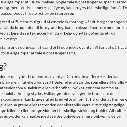
skellige typer at vælge imellem. Nogle teleskopstænger er specialiserede
fering, mens andre er mere alsidige og kan bruges til forskellige formål. D
 passer bedst til dine behov og interesser.
dig med at få mest muligt ud af din teleskopstang. Når du bruger stangen t
nik. Når du bruger den til fotografering, kan du eksperimentere med forskel
 Ved at lære disse teknikker kan du virkelig udnytte potentialet i din
s eventyr.
pstang er et uundværligt værktøj til udendørs eventyr. Vi har set på, hvad
 forskellige typer af teleskopstænger samt
g?
der er designet til udendørs eventyr. Den består af flere rør, der kan
er brugeren mulighed for at nå højder eller afstande, som ellers ikke ville
aterialer som aluminium eller karbonfiber, hvilket gør dem nemme at
s holdbarhed og styrke, hvilket gør dem velegnede til at klare de
eskopstænger kan bruges til en bred vifte af formål, herunder at hænge 
eller nå grene eller tagrender, der ellers ville være svært tilgængelige.
e billeder eller optage videoer i forskellige vinkler og højder. Alt i alt er
eventyr, der kan hjælpe med at gøre oplevelsen mere bekvem og sjov.