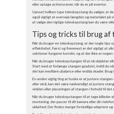
eller optage actionscener, når du er på eventyr.
Uanset hvilken type teleskopstang du vælger, er det v
også vigtigt at overveje længden og materialet på st
at vælge den rigtige teleskopstang kan du være sikk
Tips og tricks til brug a
Når du bruger en teleskopstang, er der nogle tips 
effektivitet. Først og fremmest er det vigtigt at sik
sektioner fungerer korrekt, og at der ikke er nogen 
Når du bruger teleskopstangen til at nå objekter ell
Start med at forlænge stangen gradvist, indtil du n
det kan medføre ubalance eller endda skader. Brug 
En anden vigtig ting at huske er at justere stangen 
eller skrå, kan det være nødvendigt at justere stan
vinklen eller placeringen af stangen i forhold til d
Når du bruger teleskopstangen til at tage billeder e
montering, der passer til dit kamera eller din telefon.
uklarhed. Der findes mange forskellige adaptere og m