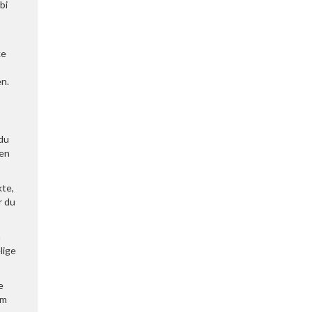
bi
ke
en.
 du
ren
kte,
r du
m
lige
e
om