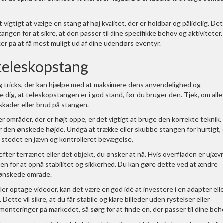
igtigt at vælge en stang af høj kvalitet, der er holdbar og pålidelig. Det
angen for at sikre, at den passer til dine specifikke behov og aktiviteter
er på at få mest muligt ud af dine udendørs eventyr.
f teleskopstang
og tricks, der kan hjælpe med at maksimere dens anvendelighed og
re dig, at teleskopstangen er i god stand, før du bruger den. Tjek, om alle
skader eller brud på stangen.
er områder, der er højt oppe, er det vigtigt at bruge den korrekte teknik.
år den ønskede højde. Undgå at trække eller skubbe stangen for hurtigt,
i stedet en jævn og kontrolleret bevægelse.
efter terrænet eller det objekt, du ønsker at nå. Hvis overfladen er ujæv
gen for at opnå stabilitet og sikkerhed. Du kan gøre dette ved at ændre
et ønskede område.
ller optage videoer, kan det være en god idé at investere i en adapter ell
 Dette vil sikre, at du får stabile og klare billeder uden rystelser eller
onteringer på markedet, så sørg for at finde en, der passer til dine beh