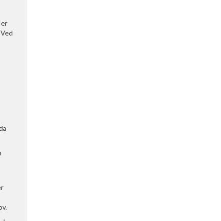
 er
. Ved
 da
n
er
ov.