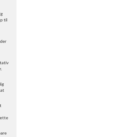
ig
 til
 der
tativ
r.
dig
 at
t
Dette
bare