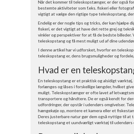
Når det kommer til teleskopstænger, er der også for
bestemte aktiviteter som f.eks. fiskeri eller fotogra
vigtigt at vælge den rigtige type teleskopstang, der
Endelig er der nogle tips og tricks, der kan hjælpe 
fiskeri, er det vigtigt at have det rette grej og tek
vinkler og perspektiver for at få de bedste billeder.
teleskopstang og få mest muligt ud af dine udendør
I denne artikel har vi udforsket, hvorfor en telesko
teleskopstang er, dens brugsmuligheder og fordele,
Hvad er en teleskopstan
En teleskopstang er et praktisk og alsidigt værktøj, 
forlænges og låses i forskellige længder, hvilket giv
muligt. Teleskopstænger er ofte lavet af letvægtsm
transportere og håndtere. De er også kendt for dere
udfordringer, der opstår i udendørs omgivelser. Tel
hængekøje op, montere et kamera eller et fiskestang, 
Deres justerbare natur gør dem også nyttige til at tag
teleskopstang et uundværligt værktøj til udendørs 