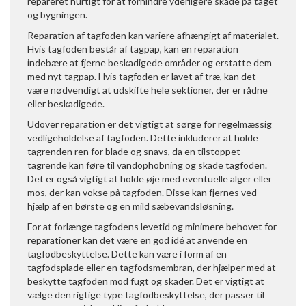
repareret hurtigt for at forhindre yderligere skade på taget
og bygningen.
Reparation af tagfoden kan variere afhængigt af materialet.
Hvis tagfoden består af tagpap, kan en reparation
indebære at fjerne beskadigede områder og erstatte dem
med nyt tagpap. Hvis tagfoden er lavet af træ, kan det
være nødvendigt at udskifte hele sektioner, der er rådne
eller beskadigede.
Udover reparation er det vigtigt at sørge for regelmæssig
vedligeholdelse af tagfoden. Dette inkluderer at holde
tagrenden ren for blade og snavs, da en tilstoppet
tagrende kan føre til vandophobning og skade tagfoden.
Det er også vigtigt at holde øje med eventuelle alger eller
mos, der kan vokse på tagfoden. Disse kan fjernes ved
hjælp af en børste og en mild sæbevandsløsning.
For at forlænge tagfodens levetid og minimere behovet for
reparationer kan det være en god idé at anvende en
tagfodbeskyttelse. Dette kan være i form af en
tagfodsplade eller en tagfodsmembran, der hjælper med at
beskytte tagfoden mod fugt og skader. Det er vigtigt at
vælge den rigtige type tagfodbeskyttelse, der passer til