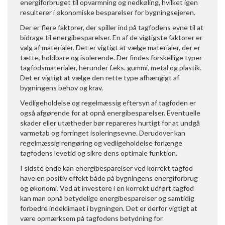
energiforbruget til opvarmning og nedkøling, hvilket igen
resulterer i økonomiske besparelser for bygningsejeren.
Der er flere faktorer, der spiller ind på tagfodens evne til at
bidrage til energibesparelser. En af de vigtigste faktorer er
valg af materialer. Det er vigtigt at vælge materialer, der er
tætte, holdbare og isolerende. Der findes forskellige typer
tagfodsmaterialer, herunder f.eks. gummi, metal og plastik.
Det er vigtigt at vælge den rette type afhængigt af
bygningens behov og krav.
Vedligeholdelse og regelmæssig eftersyn af tagfoden er
også afgørende for at opnå energibesparelser. Eventuelle
skader eller utætheder bør repareres hurtigt for at undgå
varmetab og forringet isoleringsevne. Derudover kan
regelmæssig rengøring og vedligeholdelse forlænge
tagfodens levetid og sikre dens optimale funktion.
I sidste ende kan energibesparelser ved korrekt tagfod
have en positiv effekt både på bygningens energiforbrug
og økonomi. Ved at investere i en korrekt udført tagfod
kan man opnå betydelige energibesparelser og samtidig
forbedre indeklimaet i bygningen. Det er derfor vigtigt at
være opmærksom på tagfodens betydning for