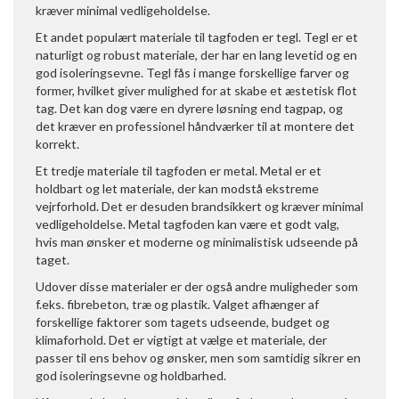
kræver minimal vedligeholdelse.
Et andet populært materiale til tagfoden er tegl. Tegl er et
naturligt og robust materiale, der har en lang levetid og en
god isoleringsevne. Tegl fås i mange forskellige farver og
former, hvilket giver mulighed for at skabe et æstetisk flot
tag. Det kan dog være en dyrere løsning end tagpap, og
det kræver en professionel håndværker til at montere det
korrekt.
Et tredje materiale til tagfoden er metal. Metal er et
holdbart og let materiale, der kan modstå ekstreme
vejrforhold. Det er desuden brandsikkert og kræver minimal
vedligeholdelse. Metal tagfoden kan være et godt valg,
hvis man ønsker et moderne og minimalistisk udseende på
taget.
Udover disse materialer er der også andre muligheder som
f.eks. fibrebeton, træ og plastik. Valget afhænger af
forskellige faktorer som tagets udseende, budget og
klimaforhold. Det er vigtigt at vælge et materiale, der
passer til ens behov og ønsker, men som samtidig sikrer en
god isoleringsevne og holdbarhed.