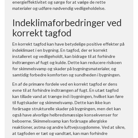
energieffektivitet og sørge for at vælge de rette
materialer og udføre nødvendig vedligeholdelse.
Indeklimaforbedringer ved
korrekt tagfod
En korrekt tagfod kan have betydelige positive effekter på
indeklimaet i en bygning. En tagfod, der er korrekt
installeret og vedligeholdt, kan bidrage til at forhindre
indtrængen af fugt og kulde. Dette kan reducere risikoen
for skimmelsvamp og skader på bygningsmaterialer, og
samtidig forbedre komforten og sundheden i bygningen.
En af de primære fordele ved en korrekt tagfod er dens
evne til at forhindre indtrængen af fugt. En utæt tagfod
kan tillade vand at trænge ind i bygningen, hvilket kan føre
til fugtskader og skimmelsvamp. Dette kan ikke kun
forårsage strukturelle skader på bygningen, men det kan
også have alvorlige helbredsmæssige konsekvenser for
beboerne. Skimmelsvamp kan forårsage allergiske
reaktioner, astma og andre luftvejssygdomme. Ved at sikre,
at tagfoden er tæt og vandtæt, kan man forhindre