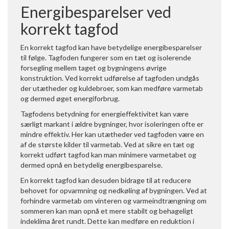
Energibesparelser ved
korrekt tagfod
En korrekt tagfod kan have betydelige energibesparelser
til følge. Tagfoden fungerer som en tæt og isolerende
forsegling mellem taget og bygningens øvrige
konstruktion. Ved korrekt udførelse af tagfoden undgås
der utætheder og kuldebroer, som kan medføre varmetab
og dermed øget energiforbrug.
Tagfodens betydning for energieffektivitet kan være
særligt markant i ældre bygninger, hvor isoleringen ofte er
mindre effektiv. Her kan utætheder ved tagfoden være en
af de største kilder til varmetab. Ved at sikre en tæt og
korrekt udført tagfod kan man minimere varmetabet og
dermed opnå en betydelig energibesparelse.
En korrekt tagfod kan desuden bidrage til at reducere
behovet for opvarmning og nedkøling af bygningen. Ved at
forhindre varmetab om vinteren og varmeindtrængning om
sommeren kan man opnå et mere stabilt og behageligt
indeklima året rundt. Dette kan medføre en reduktion i