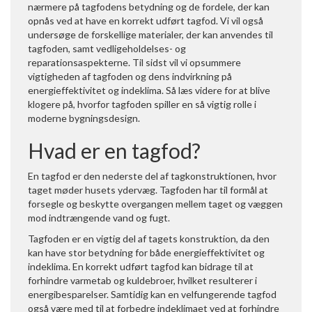
nærmere på tagfodens betydning og de fordele, der kan
opnås ved at have en korrekt udført tagfod. Vi vil også
undersøge de forskellige materialer, der kan anvendes til
tagfoden, samt vedligeholdelses- og
reparationsaspekterne. Til sidst vil vi opsummere
vigtigheden af tagfoden og dens indvirkning på
energieffektivitet og indeklima. Så læs videre for at blive
klogere på, hvorfor tagfoden spiller en så vigtig rolle i
moderne bygningsdesign.
Hvad er en tagfod?
En tagfod er den nederste del af tagkonstruktionen, hvor
taget møder husets ydervæg. Tagfoden har til formål at
forsegle og beskytte overgangen mellem taget og væggen
mod indtrængende vand og fugt.
Tagfoden er en vigtig del af tagets konstruktion, da den
kan have stor betydning for både energieffektivitet og
indeklima. En korrekt udført tagfod kan bidrage til at
forhindre varmetab og kuldebroer, hvilket resulterer i
energibesparelser. Samtidig kan en velfungerende tagfod
også være med til at forbedre indeklimaet ved at forhindre