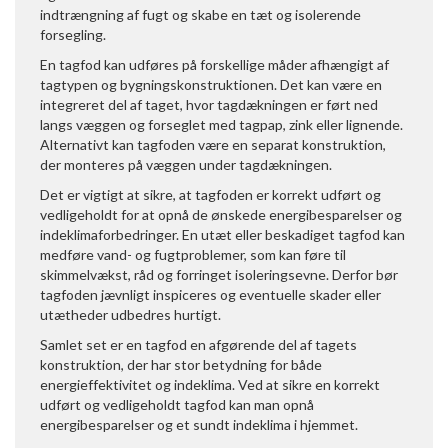
indtrængning af fugt og skabe en tæt og isolerende
forsegling.
En tagfod kan udføres på forskellige måder afhængigt af
tagtypen og bygningskonstruktionen. Det kan være en
integreret del af taget, hvor tagdækningen er ført ned
langs væggen og forseglet med tagpap, zink eller lignende.
Alternativt kan tagfoden være en separat konstruktion,
der monteres på væggen under tagdækningen.
Det er vigtigt at sikre, at tagfoden er korrekt udført og
vedligeholdt for at opnå de ønskede energibesparelser og
indeklimaforbedringer. En utæt eller beskadiget tagfod kan
medføre vand- og fugtproblemer, som kan føre til
skimmelvækst, råd og forringet isoleringsevne. Derfor bør
tagfoden jævnligt inspiceres og eventuelle skader eller
utætheder udbedres hurtigt.
Samlet set er en tagfod en afgørende del af tagets
konstruktion, der har stor betydning for både
energieffektivitet og indeklima. Ved at sikre en korrekt
udført og vedligeholdt tagfod kan man opnå
energibesparelser og et sundt indeklima i hjemmet.