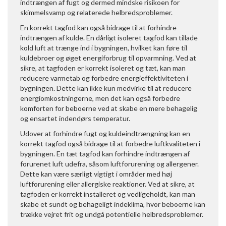
indtrængen af fugt og dermed mindske risikoen for
skimmelsvamp og relaterede helbredsproblemer.
En korrekt tagfod kan også bidrage til at forhindre
indtrængen af kulde. En dårligt isoleret tagfod kan tillade
kold luft at trænge ind i bygningen, hvilket kan føre til
kuldebroer og øget energiforbrug til opvarmning. Ved at
sikre, at tagfoden er korrekt isoleret og tæt, kan man
reducere varmetab og forbedre energieffektiviteten i
bygningen. Dette kan ikke kun medvirke til at reducere
energiomkostningerne, men det kan også forbedre
komforten for beboerne ved at skabe en mere behagelig
og ensartet indendørs temperatur.
Udover at forhindre fugt og kuldeindtrængning kan en
korrekt tagfod også bidrage til at forbedre luftkvaliteten i
bygningen. En tæt tagfod kan forhindre indtrængen af
forurenet luft udefra, såsom luftforurening og allergener.
Dette kan være særligt vigtigt i områder med høj
luftforurening eller allergiske reaktioner. Ved at sikre, at
tagfoden er korrekt installeret og vedligeholdt, kan man
skabe et sundt og behageligt indeklima, hvor beboerne kan
trække vejret frit og undgå potentielle helbredsproblemer.