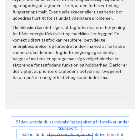
og rengøring af tagfoden sikrer, at den forbliver tæt og
fungerer optimalt. Eventuelle skader eller utætheder bør
udbedres hurtigt for at undgå yderligere problemer.
I konklusion kan det siges, at tagfoden har stor betydning
for både energieffektivitet og indeklima i et byggeri. En
korrekt udført tagfod kan resultere i betydelige
energibesparelser og forbedret indeklima ved at forhindre
varmetab, kuldebroer, fugtindtrængning og skadedyr.
Valget af materialer og regelmæssig vedligeholdelse er
afgørende for tagfodens funktion og holdbarhed. Derfor er
det vigtigt at prioritere tagfodens betydning i byggeriet
for at opnå et energieffektivt og sundt indeklima.
Indlægsnavigation
Sådan undgår du at indpakningspapiret går i stykker under
transport
Sådan får du styr på oprydningen: Effektive tips til at