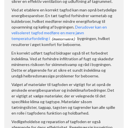
sikrer en effektiv ventilation og udluftning af tagrummet.
Ved at etablere en korrekt tagfod kan man opnå betydelige
energibesparelser. En tæt tagfod forhindrer varmetab og
kuldebroer, hvilket medfører mindre energiforbrug til
opvarmning og køling af bygningen.
Derudover kan en
velisoleret tagfod medføre en mere jævn
temperaturfordeling i
bygningen, hvilket
resulterer i øget komfort for beboerne.
En korrekt udført tagfod bidrager også til et forbedret
indeklima. Ved at forhindre infiltration af fugt og skadedyr
minimeres risikoen for skimmelsvamp og råd i bygningen.
Dette er afgørende for at sikre et sundt indeklima og
undgå helbredsmæssige problemer for beboerne.
Valget af materialer til tagfoden er vigtigt for at opnå de
ønskede energibesparelser og indeklimaforbedringer. Det
er vigtigt at vælge materialer, der er velegnede til det
specifikke klima og tagtype. Materialer såsom
tætningslister, tagpap, tagsten og tagrender kan alle spille
en rolle i tagfodens funktion og holdbarhed.
Vedligeholdelse og reparation af tagfoden er også
afgørende for dens effektivitet. Regelmæssig inspektion