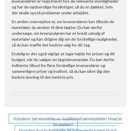
leverandøren er registreret hos de relevante myndigheder
og har de nødvendige forsikringer, så du er dækket, hvis
der skulle opstå problemer under arbejdet.
En anden overvejelse er, om leverandøren kan tilbyde de
materialer, du ønsker til dine lægter. Du bør derfor
undersøge, om leverandøren har et bredt udvalg af
materialer og kan rådgive dig om de forskellige muligheder,
så du kan træffe det bedste valg for dit tag.
Endelig er det også vigtigt at tage højde for prisen og dit
budget, når du vælger en lægteleverandør. Du bør derfor
indhente tilbud fra flere forskellige leverandører og
sammenligne priser og kvalitet, så du kan sikre dig den
bedste løsning til den bedste pris.
Indlægsnavigation
Kondens-tørretumbler vs. traditionel tørretumbler: Hvad er
forskellen?
Hvordan du kan forvandle dit badeværelse med et nyt