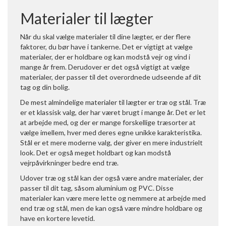
Materialer til lægter
Når du skal vælge materialer til dine lægter, er der flere
faktorer, du bør have i tankerne. Det er vigtigt at vælge
materialer, der er holdbare og kan modstå vejr og vind i
mange år frem. Derudover er det også vigtigt at vælge
materialer, der passer til det overordnede udseende af dit
tag og din bolig.
De mest almindelige materialer til lægter er træ og stål. Træ
er et klassisk valg, der har været brugt i mange år. Det er let
at arbejde med, og der er mange forskellige træsorter at
vælge imellem, hver med deres egne unikke karakteristika.
Stål er et mere moderne valg, der giver en mere industrielt
look. Det er også meget holdbart og kan modstå
vejrpåvirkninger bedre end træ.
Udover træ og stål kan der også være andre materialer, der
passer til dit tag, såsom aluminium og PVC. Disse
materialer kan være mere lette og nemmere at arbejde med
end træ og stål, men de kan også være mindre holdbare og
have en kortere levetid.