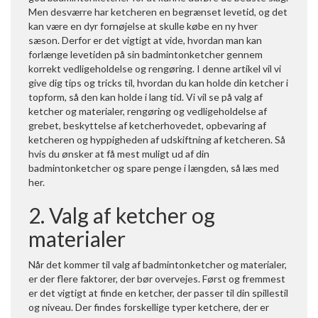
Men desværre har ketcheren en begrænset levetid, og det
kan være en dyr fornøjelse at skulle købe en ny hver
sæson. Derfor er det vigtigt at vide, hvordan man kan
forlænge levetiden på sin badmintonketcher gennem
korrekt vedligeholdelse og rengøring. I denne artikel vil vi
give dig tips og tricks til, hvordan du kan holde din ketcher i
topform, så den kan holde i lang tid. Vi vil se på valg af
ketcher og materialer, rengøring og vedligeholdelse af
grebet, beskyttelse af ketcherhovedet, opbevaring af
ketcheren og hyppigheden af udskiftning af ketcheren. Så
hvis du ønsker at få mest muligt ud af din
badmintonketcher og spare penge i længden, så læs med
her.
2. Valg af ketcher og
materialer
Når det kommer til valg af badmintonketcher og materialer,
er der flere faktorer, der bør overvejes. Først og fremmest
er det vigtigt at finde en ketcher, der passer til din spillestil
og niveau. Der findes forskellige typer ketchere, der er