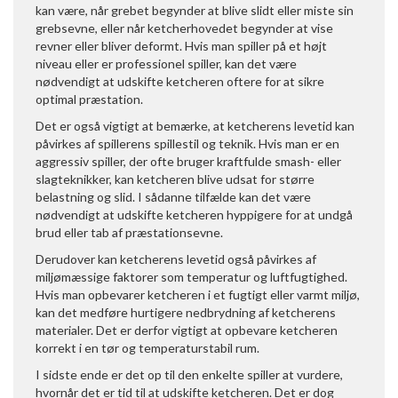
kan være, når grebet begynder at blive slidt eller miste sin
grebsevne, eller når ketcherhovedet begynder at vise
revner eller bliver deformt. Hvis man spiller på et højt
niveau eller er professionel spiller, kan det være
nødvendigt at udskifte ketcheren oftere for at sikre
optimal præstation.
Det er også vigtigt at bemærke, at ketcherens levetid kan
påvirkes af spillerens spillestil og teknik. Hvis man er en
aggressiv spiller, der ofte bruger kraftfulde smash- eller
slagteknikker, kan ketcheren blive udsat for større
belastning og slid. I sådanne tilfælde kan det være
nødvendigt at udskifte ketcheren hyppigere for at undgå
brud eller tab af præstationsevne.
Derudover kan ketcherens levetid også påvirkes af
miljømæssige faktorer som temperatur og luftfugtighed.
Hvis man opbevarer ketcheren i et fugtigt eller varmt miljø,
kan det medføre hurtigere nedbrydning af ketcherens
materialer. Det er derfor vigtigt at opbevare ketcheren
korrekt i en tør og temperaturstabil rum.
I sidste ende er det op til den enkelte spiller at vurdere,
hvornår det er tid til at udskifte ketcheren. Det er dog