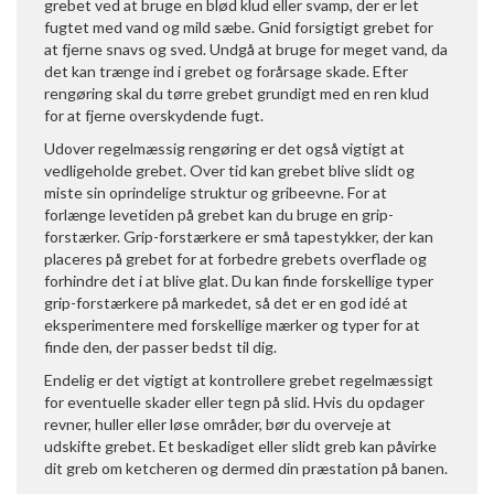
grebet ved at bruge en blød klud eller svamp, der er let
fugtet med vand og mild sæbe. Gnid forsigtigt grebet for
at fjerne snavs og sved. Undgå at bruge for meget vand, da
det kan trænge ind i grebet og forårsage skade. Efter
rengøring skal du tørre grebet grundigt med en ren klud
for at fjerne overskydende fugt.
Udover regelmæssig rengøring er det også vigtigt at
vedligeholde grebet. Over tid kan grebet blive slidt og
miste sin oprindelige struktur og gribeevne. For at
forlænge levetiden på grebet kan du bruge en grip-
forstærker. Grip-forstærkere er små tapestykker, der kan
placeres på grebet for at forbedre grebets overflade og
forhindre det i at blive glat. Du kan finde forskellige typer
grip-forstærkere på markedet, så det er en god idé at
eksperimentere med forskellige mærker og typer for at
finde den, der passer bedst til dig.
Endelig er det vigtigt at kontrollere grebet regelmæssigt
for eventuelle skader eller tegn på slid. Hvis du opdager
revner, huller eller løse områder, bør du overveje at
udskifte grebet. Et beskadiget eller slidt greb kan påvirke
dit greb om ketcheren og dermed din præstation på banen.