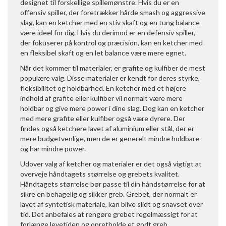
designet til forskellige spillemønstre. Hvis du er en
offensiv spiller, der foretrækker hårde smash og aggressive
slag, kan en ketcher med en stiv skaft og en tung balance
være ideel for dig. Hvis du derimod er en defensiv spiller,
der fokuserer på kontrol og præcision, kan en ketcher med
en fleksibel skaft og en let balance være mere egnet.
Når det kommer til materialer, er grafite og kulfiber de mest
populære valg. Disse materialer er kendt for deres styrke,
fleksibilitet og holdbarhed. En ketcher med et højere
indhold af grafite eller kulfiber vil normalt være mere
holdbar og give mere power i dine slag. Dog kan en ketcher
med mere grafite eller kulfiber også være dyrere. Der
findes også ketchere lavet af aluminium eller stål, der er
mere budgetvenlige, men de er generelt mindre holdbare
og har mindre power.
Udover valg af ketcher og materialer er det også vigtigt at
overveje håndtagets størrelse og grebets kvalitet.
Håndtagets størrelse bør passe til din håndstørrelse for at
sikre en behagelig og sikker greb. Grebet, der normalt er
lavet af syntetisk materiale, kan blive slidt og snavset over
tid. Det anbefales at rengøre grebet regelmæssigt for at
forlænge levetiden og opretholde et godt greb.