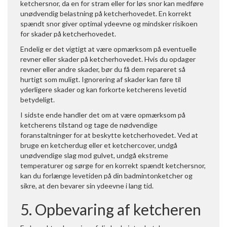
ketchersnor, da en for stram eller for løs snor kan medføre
unødvendig belastning på ketcherhovedet. En korrekt
spændt snor giver optimal ydeevne og mindsker risikoen
for skader på ketcherhovedet.
Endelig er det vigtigt at være opmærksom på eventuelle
revner eller skader på ketcherhovedet. Hvis du opdager
revner eller andre skader, bør du få dem repareret så
hurtigt som muligt. Ignorering af skader kan føre til
yderligere skader og kan forkorte ketcherens levetid
betydeligt.
I sidste ende handler det om at være opmærksom på
ketcherens tilstand og tage de nødvendige
foranstaltninger for at beskytte ketcherhovedet. Ved at
bruge en ketcherdug eller et ketchercover, undgå
unødvendige slag mod gulvet, undgå ekstreme
temperaturer og sørge for en korrekt spændt ketchersnor,
kan du forlænge levetiden på din badmintonketcher og
sikre, at den bevarer sin ydeevne i lang tid.
5. Opbevaring af ketcheren