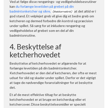
Ved at følge disse rengørings- og vedligeholdelsesrutiner
kan
du forlænge levetiden på grebet på din
badmintonketcher og sikre,
at det altid er i
god stand. Et velplejet greb vil give dig et bedre greb om
ketcheren og dermed forbedre din kontrol og præcision
under spillet. Så sørg for at inkludere rengøring og
vedligeholdelse af grebet som en del af din
badmintonrutine.
4. Beskyttelse af
ketcherhovedet
Beskyttelse af ketcherhovedet er afgørende for at
forlænge levetiden på din badmintonketcher.
Ketcherhovedet er den del af ketcheren, der ofte er mest
udsat for slid og skader under spillet. Derfor er det vigtigt
at tage de nødvendige foranstaltninger for at beskytte
det.
Et af de mest effektive tiltag for at beskytte
ketcherhovedet er at bruge en ketcherdug eller et
ketchercover. Disse beskyttelsesmidler er specielt