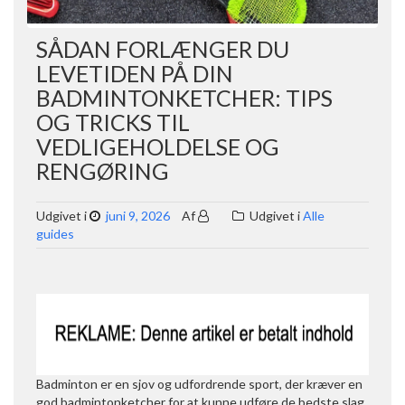
SÅDAN FORLÆNGER DU
LEVETIDEN PÅ DIN
BADMINTONKETCHER: TIPS
OG TRICKS TIL
VEDLIGEHOLDELSE OG
RENGØRING
Udgivet i
juni 9, 2026
Af
Udgivet i
Alle
guides
Badminton er en sjov og udfordrende sport, der kræver en
god badmintonketcher for at kunne udføre de bedste slag.