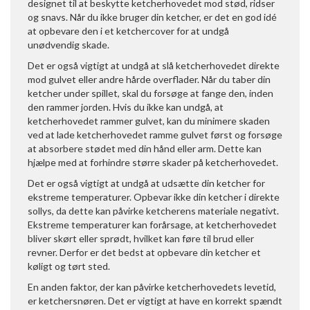
designet til at beskytte ketcherhovedet mod stød, ridser
og snavs. Når du ikke bruger din ketcher, er det en god idé
at opbevare den i et ketchercover for at undgå
unødvendig skade.
Det er også vigtigt at undgå at slå ketcherhovedet direkte
mod gulvet eller andre hårde overflader. Når du taber din
ketcher under spillet, skal du forsøge at fange den, inden
den rammer jorden. Hvis du ikke kan undgå, at
ketcherhovedet rammer gulvet, kan du minimere skaden
ved at lade ketcherhovedet ramme gulvet først og forsøge
at absorbere stødet med din hånd eller arm. Dette kan
hjælpe med at forhindre større skader på ketcherhovedet.
Det er også vigtigt at undgå at udsætte din ketcher for
ekstreme temperaturer. Opbevar ikke din ketcher i direkte
sollys, da dette kan påvirke ketcherens materiale negativt.
Ekstreme temperaturer kan forårsage, at ketcherhovedet
bliver skørt eller sprødt, hvilket kan føre til brud eller
revner. Derfor er det bedst at opbevare din ketcher et
køligt og tørt sted.
En anden faktor, der kan påvirke ketcherhovedets levetid,
er ketchersnøren. Det er vigtigt at have en korrekt spændt