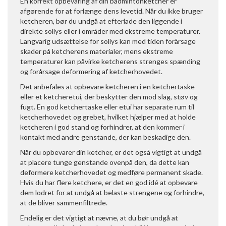
En korrekt opbevaring af din badmintonketcher er
afgørende for at forlænge dens levetid. Når du ikke bruger
ketcheren, bør du undgå at efterlade den liggende i
direkte sollys eller i områder med ekstreme temperaturer.
Langvarig udsættelse for sollys kan med tiden forårsage
skader på ketcherens materialer, mens ekstreme
temperaturer kan påvirke ketcherens strenges spænding
og forårsage deformering af ketcherhovedet.
Det anbefales at opbevare ketcheren i en ketchertaske
eller et ketcheretui, der beskytter den mod slag, støv og
fugt. En god ketchertaske eller etui har separate rum til
ketcherhovedet og grebet, hvilket hjælper med at holde
ketcheren i god stand og forhindrer, at den kommer i
kontakt med andre genstande, der kan beskadige den.
Når du opbevarer din ketcher, er det også vigtigt at undgå
at placere tunge genstande ovenpå den, da dette kan
deformere ketcherhovedet og medføre permanent skade.
Hvis du har flere ketchere, er det en god idé at opbevare
dem lodret for at undgå at belaste strengene og forhindre,
at de bliver sammenfiltrede.
Endelig er det vigtigt at nævne, at du bør undgå at