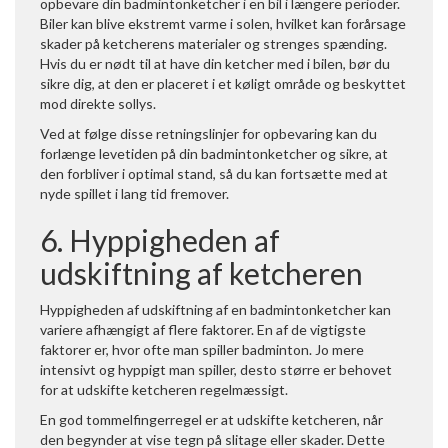
opbevare din badmintonketcher i en bil i længere perioder.
Biler kan blive ekstremt varme i solen, hvilket kan forårsage
skader på ketcherens materialer og strenges spænding.
Hvis du er nødt til at have din ketcher med i bilen, bør du
sikre dig, at den er placeret i et køligt område og beskyttet
mod direkte sollys.
Ved at følge disse retningslinjer for opbevaring kan du
forlænge levetiden på din badmintonketcher og sikre, at
den forbliver i optimal stand, så du kan fortsætte med at
nyde spillet i lang tid fremover.
6. Hyppigheden af
udskiftning af ketcheren
Hyppigheden af udskiftning af en badmintonketcher kan
variere afhængigt af flere faktorer. En af de vigtigste
faktorer er, hvor ofte man spiller badminton. Jo mere
intensivt og hyppigt man spiller, desto større er behovet
for at udskifte ketcheren regelmæssigt.
En god tommelfingerregel er at udskifte ketcheren, når
den begynder at vise tegn på slitage eller skader. Dette