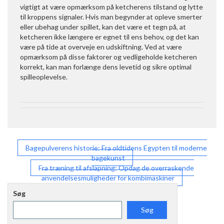
vigtigt at være opmærksom på ketcherens tilstand og lytte
til kroppens signaler. Hvis man begynder at opleve smerter
eller ubehag under spillet, kan det være et tegn på, at
ketcheren ikke længere er egnet til ens behov, og det kan
være på tide at overveje en udskiftning. Ved at være
opmærksom på disse faktorer og vedligeholde ketcheren
korrekt, kan man forlænge dens levetid og sikre optimal
spilleoplevelse.
Indlægsnavigation
Bagepulverens historie: Fra oldtidens Egypten til moderne
bagekunst
Fra træning til afslapning: Opdag de overraskende
anvendelsesmuligheder for kombimaskiner
Søg
Søg