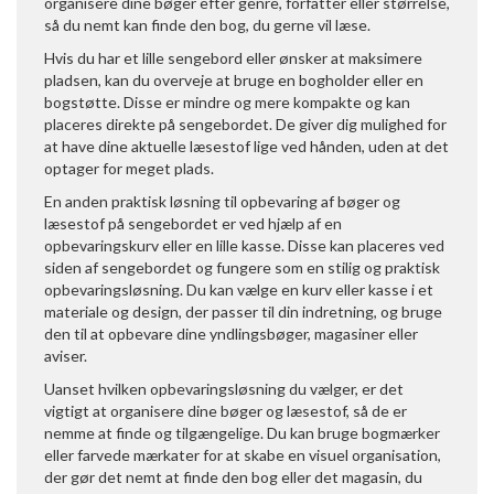
organisere dine bøger efter genre, forfatter eller størrelse,
så du nemt kan finde den bog, du gerne vil læse.
Hvis du har et lille sengebord eller ønsker at maksimere
pladsen, kan du overveje at bruge en bogholder eller en
bogstøtte. Disse er mindre og mere kompakte og kan
placeres direkte på sengebordet. De giver dig mulighed for
at have dine aktuelle læsestof lige ved hånden, uden at det
optager for meget plads.
En anden praktisk løsning til opbevaring af bøger og
læsestof på sengebordet er ved hjælp af en
opbevaringskurv eller en lille kasse. Disse kan placeres ved
siden af sengebordet og fungere som en stilig og praktisk
opbevaringsløsning. Du kan vælge en kurv eller kasse i et
materiale og design, der passer til din indretning, og bruge
den til at opbevare dine yndlingsbøger, magasiner eller
aviser.
Uanset hvilken opbevaringsløsning du vælger, er det
vigtigt at organisere dine bøger og læsestof, så de er
nemme at finde og tilgængelige. Du kan bruge bogmærker
eller farvede mærkater for at skabe en visuel organisation,
der gør det nemt at finde den bog eller det magasin, du