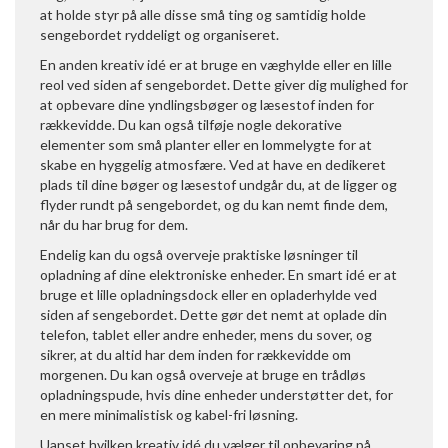
at holde styr på alle disse små ting og samtidig holde
sengebordet ryddeligt og organiseret.
En anden kreativ idé er at bruge en væghylde eller en lille
reol ved siden af sengebordet. Dette giver dig mulighed for
at opbevare dine yndlingsbøger og læsestof inden for
rækkevidde. Du kan også tilføje nogle dekorative
elementer som små planter eller en lommelygte for at
skabe en hyggelig atmosfære. Ved at have en dedikeret
plads til dine bøger og læsestof undgår du, at de ligger og
flyder rundt på sengebordet, og du kan nemt finde dem,
når du har brug for dem.
Endelig kan du også overveje praktiske løsninger til
opladning af dine elektroniske enheder. En smart idé er at
bruge et lille opladningsdock eller en opladerhylde ved
siden af sengebordet. Dette gør det nemt at oplade din
telefon, tablet eller andre enheder, mens du sover, og
sikrer, at du altid har dem inden for rækkevidde om
morgenen. Du kan også overveje at bruge en trådløs
opladningspude, hvis dine enheder understøtter det, for
en mere minimalistisk og kabel-fri løsning.
Uanset hvilken kreativ idé du vælger til opbevaring på