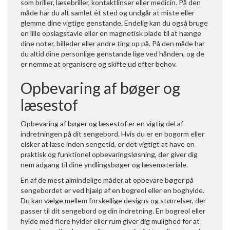
som briller, læsebriller, kontaktlinser eller medicin. På den
måde har du alt samlet ét sted og undgår at miste eller
glemme dine vigtige genstande. Endelig kan du også bruge
en lille opslagstavle eller en magnetisk plade til at hænge
dine noter, billeder eller andre ting op på. På den måde har
du altid dine personlige genstande lige ved hånden, og de
er nemme at organisere og skifte ud efter behov.
Opbevaring af bøger og
læsestof
Opbevaring af bøger og læsestof er en vigtig del af
indretningen på dit sengebord. Hvis du er en bogorm eller
elsker at læse inden sengetid, er det vigtigt at have en
praktisk og funktionel opbevaringsløsning, der giver dig
nem adgang til dine yndlingsbøger og læsemateriale.
En af de mest almindelige måder at opbevare bøger på
sengebordet er ved hjælp af en bogreol eller en boghylde.
Du kan vælge mellem forskellige designs og størrelser, der
passer til dit sengebord og din indretning. En bogreol eller
hylde med flere hylder eller rum giver dig mulighed for at