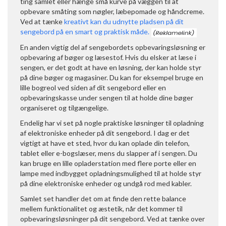
ting samlet eller hænge små kurve på væggen til at
opbevare småting som nøgler, læbepomade og håndcreme.
Ved at tænke
kreativt kan du udnytte pladsen på dit
sengebord på en smart og praktisk måde.
En anden vigtig del af sengebordets opbevaringsløsning er
opbevaring af bøger og læsestof. Hvis du elsker at læse i
sengen, er det godt at have en løsning, der kan holde styr
på dine bøger og magasiner. Du kan for eksempel bruge en
lille bogreol ved siden af dit sengebord eller en
opbevaringskasse under sengen til at holde dine bøger
organiseret og tilgængelige.
Endelig har vi set på nogle praktiske løsninger til opladning
af elektroniske enheder på dit sengebord. I dag er det
vigtigt at have et sted, hvor du kan oplade din telefon,
tablet eller e-bogslæser, mens du slapper af i sengen. Du
kan bruge en lille opladerstation med flere porte eller en
lampe med indbygget opladningsmulighed til at holde styr
på dine elektroniske enheder og undgå rod med kabler.
Samlet set handler det om at finde den rette balance
mellem funktionalitet og æstetik, når det kommer til
opbevaringsløsninger på dit sengebord. Ved at tænke over