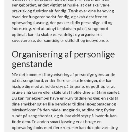
sengebordet, er det vigtigt at huske, at det skal være
praktisk og funktionelt for dig. Tænk over dine behov og
hvad der fungerer bedst for dig, og skab derefter en
opbevaringsløsning, der passer til din personlige stil og
indretning. Ved at udnytte pladsen på dit sengebord
optimalt kan du skabe et ryddeligt og organiseret
soveværelse, der samtidig er stilfuldt og indbydende.
Organisering af personlige
genstande
Når det kommer til organisering af personlige genstande
på dit sengebord, er der flere smarte løsninger, der kan
hjælpe dig med at holde styr på tingene. Et godt tip er at
bruge små kurve eller skåle til at holde dine småting samlet.
Du kan for eksempel have en kurv til dine nøgler, en skål til
dine smykker og en lille beholder til dine læbepomader og
hårelastikker. På den måde undgår du, at dine ting flyder
rundt på sengebordet, og du har altid styr på, hvor du kan
finde dem. En anden smart løsning er at bruge en
opbevaringsboks med flere rum. Her kan du opbevare ting