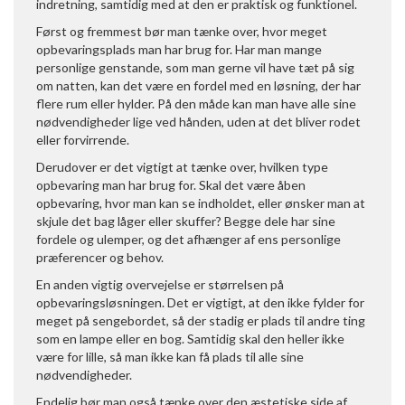
indretning, samtidig med at den er praktisk og funktionel.
Først og fremmest bør man tænke over, hvor meget
opbevaringsplads man har brug for. Har man mange
personlige genstande, som man gerne vil have tæt på sig
om natten, kan det være en fordel med en løsning, der har
flere rum eller hylder. På den måde kan man have alle sine
nødvendigheder lige ved hånden, uden at det bliver rodet
eller forvirrende.
Derudover er det vigtigt at tænke over, hvilken type
opbevaring man har brug for. Skal det være åben
opbevaring, hvor man kan se indholdet, eller ønsker man at
skjule det bag låger eller skuffer? Begge dele har sine
fordele og ulemper, og det afhænger af ens personlige
præferencer og behov.
En anden vigtig overvejelse er størrelsen på
opbevaringsløsningen. Det er vigtigt, at den ikke fylder for
meget på sengebordet, så der stadig er plads til andre ting
som en lampe eller en bog. Samtidig skal den heller ikke
være for lille, så man ikke kan få plads til alle sine
nødvendigheder.
Endelig bør man også tænke over den æstetiske side af