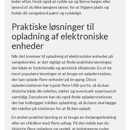
leder efter. Husk også at rydde op og fjerne bøger eller
læsestof, du ikke længere læser, for at frigøre plads og
holde dit sengebord pænt og ryddeligt.
Praktiske løsninger til
opladning af elektroniske
enheder
Når det kommer til opladning af elektroniske enheder på
sengebordet, er det vigtigt at finde praktiske løsninger,
der både er funktionelle og æstetisk tiltalende. En af de
mest populære løsninger er at bruge en opladerstation,
der kan oplade flere enheder på én gang. Disse
opladerstationer har typisk flere USB-porte, så du kan
tilslutte både din telefon, tablet og eventuelt smartwatch
samtidig. Derudover kan du også finde opladerstationer,
der har indbygget trådløs opladning, så du bare skal lægge
din telefon på stationen for at få den opladt.
En anden praktisk løsning er at bruge en forlængerledning
eller en stikdåse med flere udtag. På den måde kan du
tilslutte flere opladere og undgå, at ledningerne roder