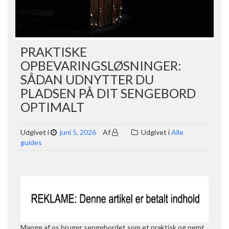
PRAKTISKE
OPBEVARINGSLØSNINGER:
SÅDAN UDNYTTER DU
PLADSEN PÅ DIT SENGEBORD
OPTIMALT
Udgivet i
juni 5, 2026
Af
Udgivet i
Alle
guides
Mange af os bruger sengebordet som et praktisk og nemt