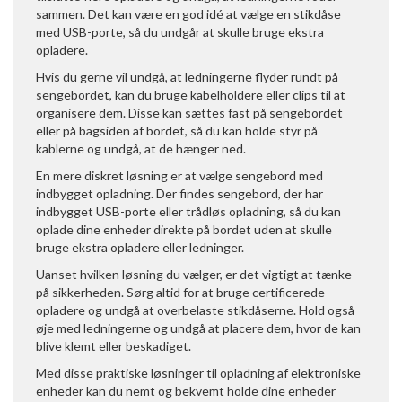
sammen. Det kan være en god idé at vælge en stikdåse
med USB-porte, så du undgår at skulle bruge ekstra
opladere.
Hvis du gerne vil undgå, at ledningerne flyder rundt på
sengebordet, kan du bruge kabelholdere eller clips til at
organisere dem. Disse kan sættes fast på sengebordet
eller på bagsiden af bordet, så du kan holde styr på
kablerne og undgå, at de hænger ned.
En mere diskret løsning er at vælge sengebord med
indbygget opladning. Der findes sengebord, der har
indbygget USB-porte eller trådløs opladning, så du kan
oplade dine enheder direkte på bordet uden at skulle
bruge ekstra opladere eller ledninger.
Uanset hvilken løsning du vælger, er det vigtigt at tænke
på sikkerheden. Sørg altid for at bruge certificerede
opladere og undgå at overbelaste stikdåserne. Hold også
øje med ledningerne og undgå at placere dem, hvor de kan
blive klemt eller beskadiget.
Med disse praktiske løsninger til opladning af elektroniske
enheder kan du nemt og bekvemt holde dine enheder