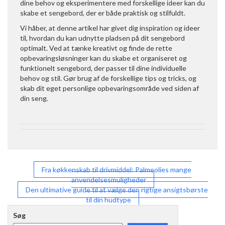
dine behov og eksperimentere med forskellige ideer kan du
skabe et sengebord, der er både praktisk og stilfuldt.
Vi håber, at denne artikel har givet dig inspiration og ideer
til, hvordan du kan udnytte pladsen på dit sengebord
optimalt. Ved at tænke kreativt og finde de rette
opbevaringsløsninger kan du skabe et organiseret og
funktionelt sengebord, der passer til dine individuelle
behov og stil. Gør brug af de forskellige tips og tricks, og
skab dit eget personlige opbevaringsområde ved siden af
din seng.
Indlægsnavigation
Fra køkkenskab til drivmiddel: Palmeolies mange
anvendelsesmuligheder
Den ultimative guide til at vælge den rigtige ansigtsbørste
til din hudtype
Søg