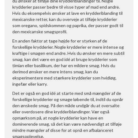
du ønsker at tilføje dine krydderiblandinger til. Nogle
krydderier passer bedre til visse typer af mad end andre.
Hvis du eksempelvis ønsker at lave en krydderiblanding til
mexicanske retter, kan du overveje at tilføje krydderier
som oregano, spidskommen og paprika, der passer godt til
den mexicanske smagsprofil.
En anden faktor at tage højde for er styrken af de
forskellige krydderier. Nogle krydderier er mere intense og
kraftige i smagen end andre. Hvis du ønsker en mere subtil
smag, kan det være en god idé at bruge krydderier som
timian eller basilikum, der har en mildere smag. Hvis du
derimod ønsker en mere intens smag, kan du
eksperimentere med stærkere krydderier som hvidløg,
ingefær eller karry.
Det er også en god idé at starte med små mængder af de
forskellige krydderier og smage løbende til, indtil du opnår
den ønskede smag. På den måde undgår du at oversalte
eller overdosere dine krydderiblandinger. Vær også
opmærksom på, at nogle krydderier kan have en
dominerende smag, så det kan være nødvendigt at tilføje
mindre mængder af disse for at opnå en afbalanceret
smagsoplevelse.