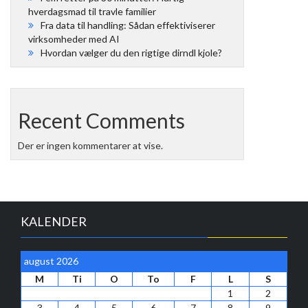
hverdagsmad til travle familier
Fra data til handling: Sådan effektiviserer
virksomheder med AI
Hvordan vælger du den rigtige dirndl kjole?
Recent Comments
Der er ingen kommentarer at vise.
KALENDER
august 2026
M
Ti
O
To
F
L
S
1
2
3
4
5
6
7
8
9