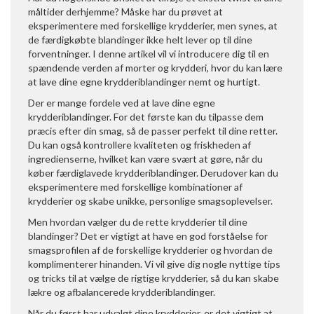
måltider derhjemme? Måske har du prøvet at
eksperimentere med forskellige krydderier, men synes, at
de færdigkøbte blandinger ikke helt lever op til dine
forventninger. I denne artikel vil vi introducere dig til en
spændende verden af morter og krydderi, hvor du kan lære
at lave dine egne krydderiblandinger nemt og hurtigt.
Der er mange fordele ved at lave dine egne
krydderiblandinger. For det første kan du tilpasse dem
præcis efter din smag, så de passer perfekt til dine retter.
Du kan også kontrollere kvaliteten og friskheden af
ingredienserne, hvilket kan være svært at gøre, når du
køber færdiglavede krydderiblandinger. Derudover kan du
eksperimentere med forskellige kombinationer af
krydderier og skabe unikke, personlige smagsoplevelser.
Men hvordan vælger du de rette krydderier til dine
blandinger? Det er vigtigt at have en god forståelse for
smagsprofilen af de forskellige krydderier og hvordan de
komplimenterer hinanden. Vi vil give dig nogle nyttige tips
og tricks til at vælge de rigtige krydderier, så du kan skabe
lækre og afbalancerede krydderiblandinger.
Når du først har udvalgt dine krydderier, er det vigtigt at