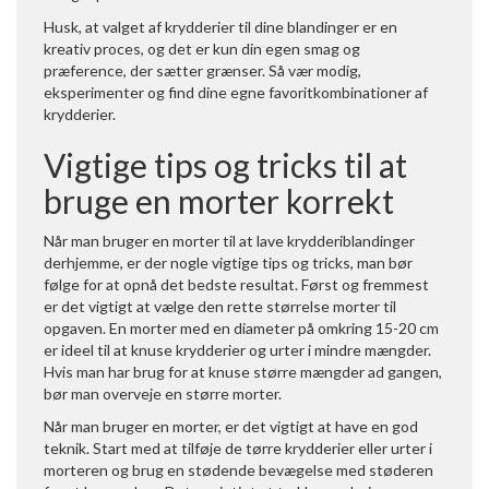
Husk, at valget af krydderier til dine blandinger er en
kreativ proces, og det er kun din egen smag og
præference, der sætter grænser. Så vær modig,
eksperimenter og find dine egne favoritkombinationer af
krydderier.
Vigtige tips og tricks til at
bruge en morter korrekt
Når man bruger en morter til at lave krydderiblandinger
derhjemme, er der nogle vigtige tips og tricks, man bør
følge for at opnå det bedste resultat. Først og fremmest
er det vigtigt at vælge den rette størrelse morter til
opgaven. En morter med en diameter på omkring 15-20 cm
er ideel til at knuse krydderier og urter i mindre mængder.
Hvis man har brug for at knuse større mængder ad gangen,
bør man overveje en større morter.
Når man bruger en morter, er det vigtigt at have en god
teknik. Start med at tilføje de tørre krydderier eller urter i
morteren og brug en stødende bevægelse med støderen