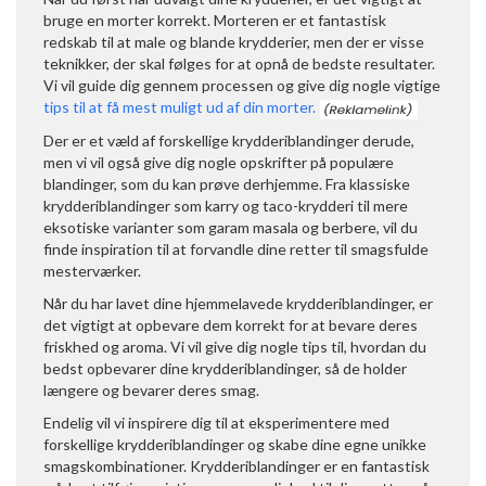
bruge en morter korrekt. Morteren er et fantastisk
redskab til at male og blande krydderier, men der er visse
teknikker, der skal følges for at opnå de bedste resultater.
Vi vil guide dig gennem processen og give dig nogle vigtige
tips til at få mest muligt ud af din morter.
Der er et væld af forskellige krydderiblandinger derude,
men vi vil også give dig nogle opskrifter på populære
blandinger, som du kan prøve derhjemme. Fra klassiske
krydderiblandinger som karry og taco-krydderi til mere
eksotiske varianter som garam masala og berbere, vil du
finde inspiration til at forvandle dine retter til smagsfulde
mesterværker.
Når du har lavet dine hjemmelavede krydderiblandinger, er
det vigtigt at opbevare dem korrekt for at bevare deres
friskhed og aroma. Vi vil give dig nogle tips til, hvordan du
bedst opbevarer dine krydderiblandinger, så de holder
længere og bevarer deres smag.
Endelig vil vi inspirere dig til at eksperimentere med
forskellige krydderiblandinger og skabe dine egne unikke
smagskombinationer. Krydderiblandinger er en fantastisk