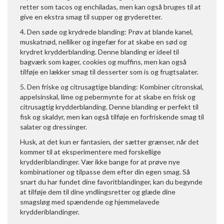
retter som tacos og enchiladas, men kan også bruges til at
give en ekstra smag til supper og gryderetter.
4. Den søde og krydrede blanding: Prøv at blande kanel,
muskatnød, nelliker og ingefær for at skabe en sød og
krydret krydderblanding. Denne blanding er ideel til
bagværk som kager, cookies og muffins, men kan også
tilføje en lækker smag til desserter som is og frugtsalater.
5. Den friske og citrusagtige blanding: Kombiner citronskal,
appelsinskal, lime og pebermynte for at skabe en frisk og
citrusagtig krydderblanding. Denne blanding er perfekt til
fisk og skaldyr, men kan også tilføje en forfriskende smag til
salater og dressinger.
Husk, at det kun er fantasien, der sætter grænser, når det
kommer til at eksperimentere med forskellige
krydderiblandinger. Vær ikke bange for at prøve nye
kombinationer og tilpasse dem efter din egen smag. Så
snart du har fundet dine favoritblandinger, kan du begynde
at tilføje dem til dine yndlingsretter og glæde dine
smagsløg med spændende og hjemmelavede
krydderiblandinger.