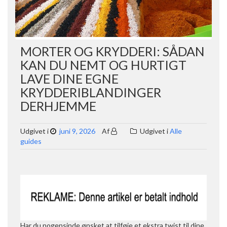
MORTER OG KRYDDERI: SÅDAN
KAN DU NEMT OG HURTIGT
LAVE DINE EGNE
KRYDDERIBLANDINGER
DERHJEMME
Udgivet i
juni 9, 2026
Af
Udgivet i
Alle
guides
Har du nogensinde ønsket at tilføje et ekstra twist til dine