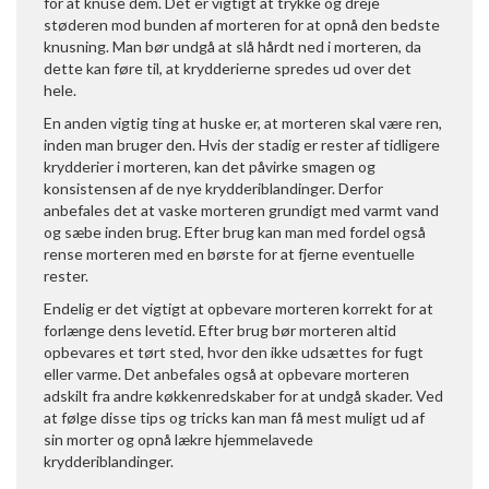
for at knuse dem. Det er vigtigt at trykke og dreje
støderen mod bunden af morteren for at opnå den bedste
knusning. Man bør undgå at slå hårdt ned i morteren, da
dette kan føre til, at krydderierne spredes ud over det
hele.
En anden vigtig ting at huske er, at morteren skal være ren,
inden man bruger den. Hvis der stadig er rester af tidligere
krydderier i morteren, kan det påvirke smagen og
konsistensen af de nye krydderiblandinger. Derfor
anbefales det at vaske morteren grundigt med varmt vand
og sæbe inden brug. Efter brug kan man med fordel også
rense morteren med en børste for at fjerne eventuelle
rester.
Endelig er det vigtigt at opbevare morteren korrekt for at
forlænge dens levetid. Efter brug bør morteren altid
opbevares et tørt sted, hvor den ikke udsættes for fugt
eller varme. Det anbefales også at opbevare morteren
adskilt fra andre køkkenredskaber for at undgå skader. Ved
at følge disse tips og tricks kan man få mest muligt ud af
sin morter og opnå lækre hjemmelavede
krydderiblandinger.