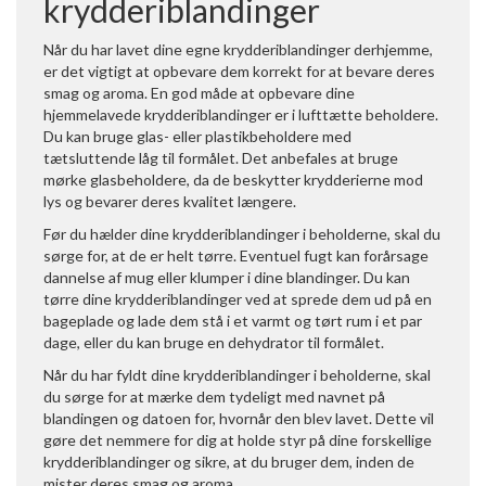
krydderiblandinger
Når du har lavet dine egne krydderiblandinger derhjemme,
er det vigtigt at opbevare dem korrekt for at bevare deres
smag og aroma. En god måde at opbevare dine
hjemmelavede krydderiblandinger er i lufttætte beholdere.
Du kan bruge glas- eller plastikbeholdere med
tætsluttende låg til formålet. Det anbefales at bruge
mørke glasbeholdere, da de beskytter krydderierne mod
lys og bevarer deres kvalitet længere.
Før du hælder dine krydderiblandinger i beholderne, skal du
sørge for, at de er helt tørre. Eventuel fugt kan forårsage
dannelse af mug eller klumper i dine blandinger. Du kan
tørre dine krydderiblandinger ved at sprede dem ud på en
bageplade og lade dem stå i et varmt og tørt rum i et par
dage, eller du kan bruge en dehydrator til formålet.
Når du har fyldt dine krydderiblandinger i beholderne, skal
du sørge for at mærke dem tydeligt med navnet på
blandingen og datoen for, hvornår den blev lavet. Dette vil
gøre det nemmere for dig at holde styr på dine forskellige
krydderiblandinger og sikre, at du bruger dem, inden de
mister deres smag og aroma.