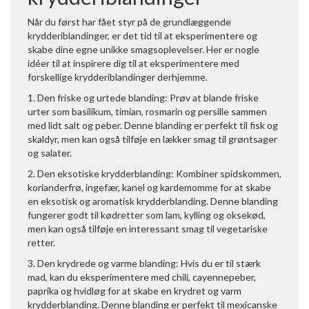
Når du først har fået styr på de grundlæggende
krydderiblandinger, er det tid til at eksperimentere og
skabe dine egne unikke smagsoplevelser. Her er nogle
idéer til at inspirere dig til at eksperimentere med
forskellige krydderiblandinger derhjemme.
1. Den friske og urtede blanding: Prøv at blande friske
urter som basilikum, timian, rosmarin og persille sammen
med lidt salt og peber. Denne blanding er perfekt til fisk og
skaldyr, men kan også tilføje en lækker smag til grøntsager
og salater.
2. Den eksotiske krydderblanding: Kombiner spidskommen,
korianderfrø, ingefær, kanel og kardemomme for at skabe
en eksotisk og aromatisk krydderblanding. Denne blanding
fungerer godt til kødretter som lam, kylling og oksekød,
men kan også tilføje en interessant smag til vegetariske
retter.
3. Den krydrede og varme blanding: Hvis du er til stærk
mad, kan du eksperimentere med chili, cayennepeber,
paprika og hvidløg for at skabe en krydret og varm
krydderblanding. Denne blanding er perfekt til mexicanske