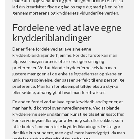
måde at tilføje variation og personlighed til dine retter, så
lad din kreativitet flyde og lad os tage dig med på en rejse
gennem morterens og krydderiets vidunderlige verden.
Fordelene ved at lave egne
krydderiblandinger
Der er flere fordele ved at lave sine egne
krydderiblandinger derhjemme. For det første kan man
tilpasse smagen præcis efter ens egen smag og
præferencer. Ved at blande krydderierne selv kan man
justere mængden af de enkelte ingredienser og skabe en
unik smagsoplevelse, der passer perfekt til ens personlige
præference. Man kan for eksempel tilføje ekstra styrke
eller sødme, afhængigt af hvad man foretrækker.
En anden fordel ved at lave egne krydderiblandinger er, at
man har fuld kontrol over ingredienserne. Ved at blande
krydderierne selv undgår man kunstige tilsætningsstoffer,
konserveringsmidler og unødvendig salt eller sukker, som
ofte findes i kommercielle krydderiblandinger. Dette gør
det ikke kun sundere, men også mere bæredygtigt, da man
undgår unødvendigt affald fra emballage.