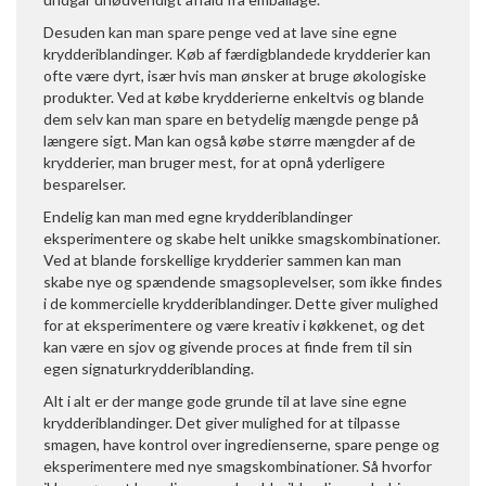
Desuden kan man spare penge ved at lave sine egne
krydderiblandinger. Køb af færdigblandede krydderier kan
ofte være dyrt, især hvis man ønsker at bruge økologiske
produkter. Ved at købe krydderierne enkeltvis og blande
dem selv kan man spare en betydelig mængde penge på
længere sigt. Man kan også købe større mængder af de
krydderier, man bruger mest, for at opnå yderligere
besparelser.
Endelig kan man med egne krydderiblandinger
eksperimentere og skabe helt unikke smagskombinationer.
Ved at blande forskellige krydderier sammen kan man
skabe nye og spændende smagsoplevelser, som ikke findes
i de kommercielle krydderiblandinger. Dette giver mulighed
for at eksperimentere og være kreativ i køkkenet, og det
kan være en sjov og givende proces at finde frem til sin
egen signaturkrydderiblanding.
Alt i alt er der mange gode grunde til at lave sine egne
krydderiblandinger. Det giver mulighed for at tilpasse
smagen, have kontrol over ingredienserne, spare penge og
eksperimentere med nye smagskombinationer. Så hvorfor