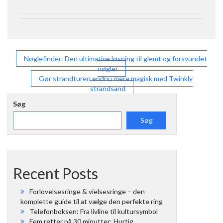
Indlægsnavigation
Nøglefinder: Den ultimative løsning til glemt og forsvundet
nøgler
Gør strandturen endnu mere magisk med Twinkly
strandsand
Søg
Søg
Recent Posts
Forlovelsesringe & vielsesringe – den
komplette guide til at vælge den perfekte ring
Telefonboksen: Fra livline til kultursymbol
Fem retter på 30 minutter: Hurtig