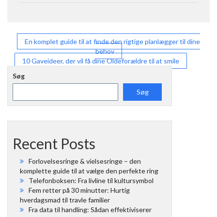
Indlægsnavigation
En komplet guide til at finde den rigtige planlægger til dine
behov
10 Gaveideer, der vil få dine Oldeforældre til at smile
Søg
Søg
Recent Posts
Forlovelsesringe & vielsesringe – den
komplette guide til at vælge den perfekte ring
Telefonboksen: Fra livline til kultursymbol
Fem retter på 30 minutter: Hurtig
hverdagsmad til travle familier
Fra data til handling: Sådan effektiviserer