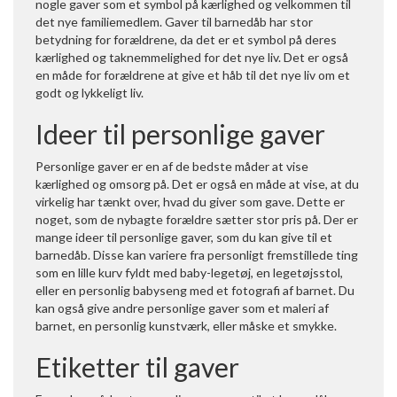
nogle gaver som et symbol på kærlighed og velkommen til
det nye familiemedlem. Gaver til barnedåb har stor
betydning for forældrene, da det er et symbol på deres
kærlighed og taknemmelighed for det nye liv. Det er også
en måde for forældrene at give et håb til det nye liv om et
godt og lykkeligt liv.
Ideer til personlige gaver
Personlige gaver er en af de bedste måder at vise
kærlighed og omsorg på. Det er også en måde at vise, at du
virkelig har tænkt over, hvad du giver som gave. Dette er
noget, som de nybagte forældre sætter stor pris på. Der er
mange ideer til personlige gaver, som du kan give til et
barnedåb. Disse kan variere fra personligt fremstillede ting
som en lille kurv fyldt med baby-legetøj, en legetøjsstol,
eller en personlig babyseng med et fotografi af barnet. Du
kan også give andre personlige gaver som et maleri af
barnet, en personlig kunstværk, eller måske et smykke.
Etiketter til gaver