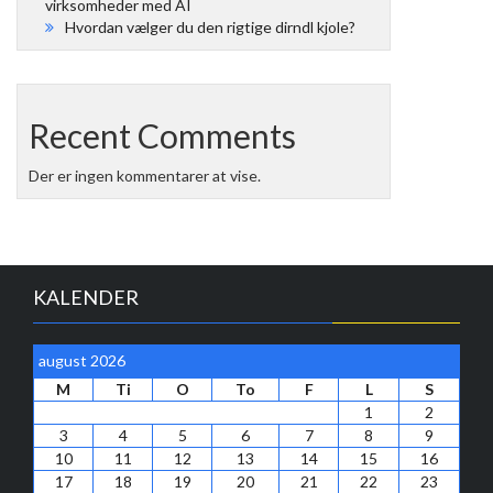
virksomheder med AI
Hvordan vælger du den rigtige dirndl kjole?
Recent Comments
Der er ingen kommentarer at vise.
KALENDER
august 2026
M
Ti
O
To
F
L
S
1
2
3
4
5
6
7
8
9
10
11
12
13
14
15
16
17
18
19
20
21
22
23