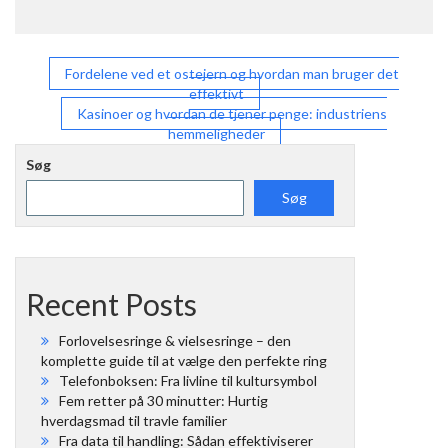
Indlægsnavigation
Fordelene ved et ostejern og hvordan man bruger det
effektivt
Kasinoer og hvordan de tjener penge: industriens
hemmeligheder
Søg
Søg
Recent Posts
Forlovelsesringe & vielsesringe – den
komplette guide til at vælge den perfekte ring
Telefonboksen: Fra livline til kultursymbol
Fem retter på 30 minutter: Hurtig
hverdagsmad til travle familier
Fra data til handling: Sådan effektiviserer