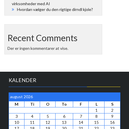
virksomheder med AI
Hvordan vælger du den rigtige dirndl kjole?
Recent Comments
Der er ingen kommentarer at vise.
KALENDER
august 2026
M
Ti
O
To
F
L
S
1
2
3
4
5
6
7
8
9
10
11
12
13
14
15
16
17
18
19
20
21
22
23