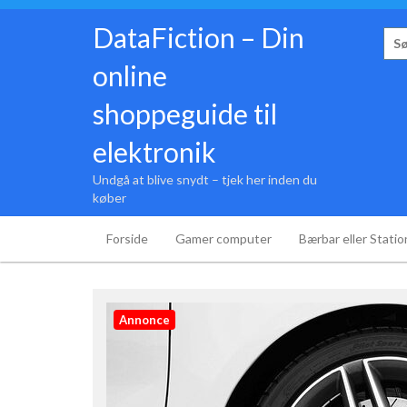
Hop
til
DataFiction – Din
Søg
indhold
efte
online
shoppeguide til
elektronik
Undgå at blive snydt – tjek her inden du
køber
Forside
Gamer computer
Bærbar eller Stati
Annonce