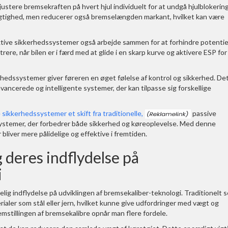
ustere bremsekraften på hvert hjul individuelt for at undgå hjulblokering
ygtighed, men reducerer også bremselængden markant, hvilket kan være
tive sikkerhedssystemer også arbejde sammen for at forhindre potentie
rere, når bilen er i færd med at glide i en skarp kurve og aktivere ESP for
rhedssystemer giver føreren en øget følelse af kontrol og sikkerhed. De
vancerede og intelligente systemer, der kan tilpasse sig forskellige
 sikkerhedssystemer et skift fra traditionelle,
passive
 systemer, der forbedrer både sikkerhed og køreoplevelse. Med denne
 bliver mere pålidelige og effektive i fremtiden.
 deres indflydelse på
i
lig indflydelse på udviklingen af bremsekaliber-teknologi. Traditionelt s
ialer som stål eller jern, hvilket kunne give udfordringer med vægt og
mstillingen af bremsekalibre opnår man flere fordele.