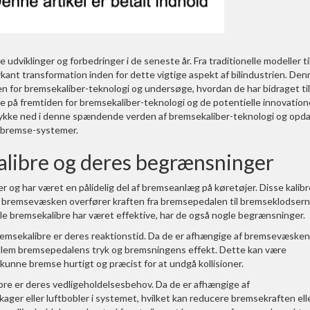
viklinger og forbedringer i de seneste år. Fra traditionelle modeller ti
kant transformation inden for dette vigtige aspekt af bilindustrien. Den
den for bremsekaliber-teknologi og undersøge, hvordan de har bidraget til
 se på fremtiden for bremsekaliber-teknologi og de potentielle innovation
 dykke ned i denne spændende verden af bremsekaliber-teknologi og opd
ilbremse-systemer.
kalibre og deres begrænsninger
er og har været en pålidelig del af bremseanlæg på køretøjer. Disse kalibr
r bremsevæsken overfører kraften fra bremsepedalen til bremseklodsern
le bremsekalibre har været effektive, har de også nogle begrænsninger.
remsekalibre er deres reaktionstid. Da de er afhængige af bremsevæsken 
mellem bremsepedalens tryk og bremsningens effekt. Dette kan være
t kunne bremse hurtigt og præcist for at undgå kollisioner.
bre er deres vedligeholdelsesbehov. Da de er afhængige af
ger eller luftbobler i systemet, hvilket kan reducere bremsekraften ell