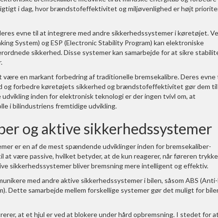
tigt i dag, hvor brændstofeffektivitet og miljøvenlighed er højt prioriter
deres evne til at integrere med andre sikkerhedssystemer i køretøjet. Ve
ng System) og ESP (Electronic Stability Program) kan elektroniske
erordnede sikkerhed. Disse systemer kan samarbejde for at sikre stabilit
.
t være en markant forbedring af traditionelle bremsekalibre. Deres evne t
og forbedre køretøjets sikkerhed og brændstofeffektivitet gør dem til
 udvikling inden for elektronisk teknologi er der ingen tvivl om, at
le i bilindustriens fremtidige udvikling.
iber og aktive sikkerhedssystemer
emer er en af de mest spændende udviklinger inden for bremsekaliber-
l at være passive, hvilket betyder, at de kun reagerer, når føreren trykke
e sikkerhedssystemer bliver bremsning mere intelligent og effektiv.
mmunikere med andre aktive sikkerhedssystemer i bilen, såsom ABS (Anti-
m). Dette samarbejde mellem forskellige systemer gør det muligt for bile
erer, at et hjul er ved at blokere under hård opbremsning. I stedet for a