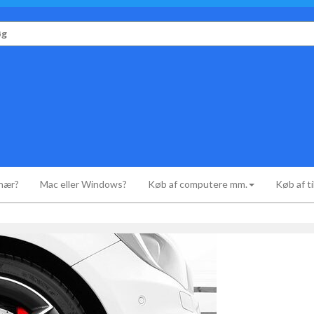
r:
onær?
Mac eller Windows?
Køb af computere mm.
Køb af t