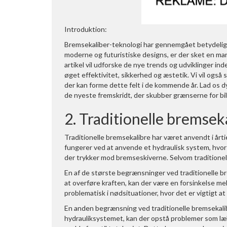
Introduktion:
Bremsekaliber-teknologi har gennemgået betydelige ud
moderne og futuristiske designs, er der sket en mar
artikel vil udforske de nye trends og udviklinger in
øget effektivitet, sikkerhed og æstetik. Vi vil også
der kan forme dette felt i de kommende år. Lad os
de nyeste fremskridt, der skubber grænserne for b
2. Traditionelle bremse
Traditionelle bremsekalibre har været anvendt i årti
fungerer ved at anvende et hydraulisk system, hvo
der trykker mod bremseskiverne. Selvom traditionel
En af de største begrænsninger ved traditionelle b
at overføre kraften, kan der være en forsinkelse 
problematisk i nødsituationer, hvor det er vigtigt a
En anden begrænsning ved traditionelle bremsekali
hydrauliksystemet, kan der opstå problemer som læka