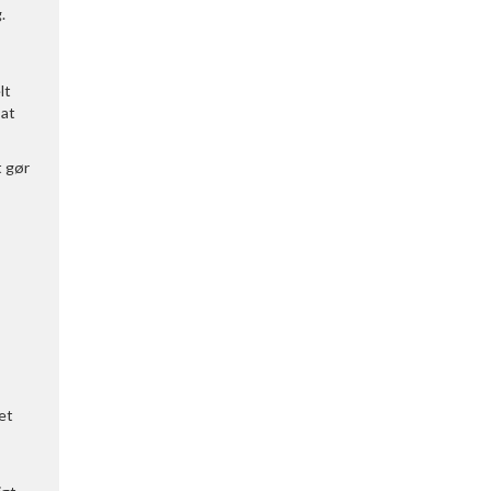
.
lt
 at
t gør
et