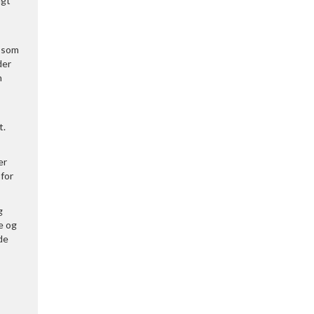
igt
r som
der
n
t.
er
 for
g
e og
de