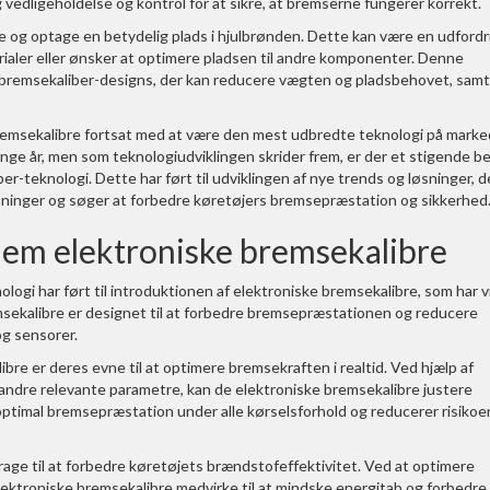
 vedligeholdelse og kontrol for at sikre, at bremserne fungerer korrekt.
 og optage en betydelig plads i hjulbrønden. Dette kan være en udfordr
ialer eller ønsker at optimere pladsen til andre komponenter. Denne
e bremsekaliber-designs, der kan reducere vægten og pladsbehovet, samt
bremsekalibre fortsat med at være den mest udbredte teknologi på marke
mange år, men som teknologiudviklingen skrider frem, er der et stigende b
er-teknologi. Dette har ført til udviklingen af nye trends og løsninger, d
sninger og søger at forbedre køretøjers bremsepræstation og sikkerhed
nnem elektroniske bremsekalibre
logi har ført til introduktionen af elektroniske bremsekalibre, som har v
msekalibre er designet til at forbedre bremsepræstationen og reducere
g sensorer.
bre er deres evne til at optimere bremsekraften i realtid. Ved hjælp af
 andre relevante parametre, kan de elektroniske bremsekalibre justere
optimal bremsepræstation under alle kørselsforhold og reducerer risikoe
age til at forbedre køretøjets brændstofeffektivitet. Ved at optimere
ktroniske bremsekalibre medvirke til at mindske energitab og forbedre