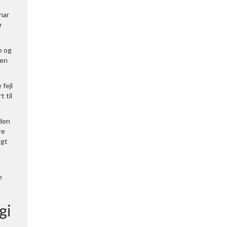
har
r
e og
den
fejl
t til
eden
re
igt
e
gi