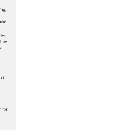
ing,
idig
det.
ehov
er
.
ist
n for