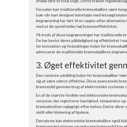
endda føre til total svigt. Dette kræver regelmæssig
Desuden kan traditionelle bremsekalibre være tunge
især når man designer køretøjer med letvægtsmater
begrænsning har ført til en søgen efter alternativ
med at de opretholder høj bremseeffektivitet.
På trods af disse begrænsninger har traditionelle 
De har bevist deres pålidelighed og effektivitet i 
for innovation og forbedringer inden for bremsekalib
adresserer de traditionelle bremsekalibres begræn
3. Øget effektivitet ge
Den seneste udvikling inden for bremsekaliber-tekno
sig at være yderst effektive. Disse avancerede bre
bremseslid gennem brug af elektroniske systemer o
En af de største fordele ved elektroniske bremsekali
sensorer, der registrerer hastighed, temperatur og
bremsekraften nøjagtigt efter behov. Dette sikrer 
skidt eller blokering af hjulene.
Derudover kan elektroniske bremsekalibre også bidr
bremsepræstationen og reducere bremseslid kan ele