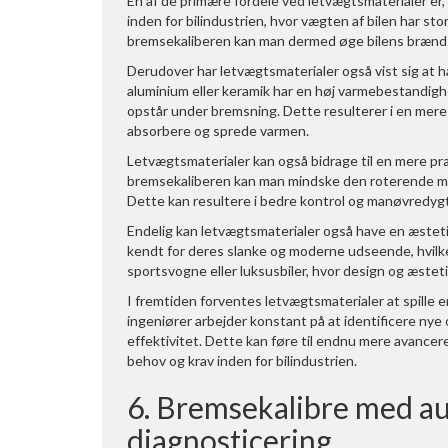
En af de primære fordele ved letvægtsmaterialer er,
inden for bilindustrien, hvor vægten af bilen har s
bremsekaliberen kan man dermed øge bilens brænds
Derudover har letvægtsmaterialer også vist sig at 
aluminium eller keramik har en høj varmebestandigh
opstår under bremsning. Dette resulterer i en mere
absorbere og sprede varmen.
Letvægtsmaterialer kan også bidrage til en mere p
bremsekaliberen kan man mindske den roterende mas
Dette kan resultere i bedre kontrol og manøvredygt
Endelig kan letvægtsmaterialer også have en æstetis
kendt for deres slanke og moderne udseende, hvilket 
sportsvogne eller luksusbiler, hvor design og æstetik 
I fremtiden forventes letvægtsmaterialer at spille e
ingeniører arbejder konstant på at identificere ny
effektivitet. Dette kan føre til endnu mere avance
behov og krav inden for bilindustrien.
6. Bremsekalibre med au
diagnosticering