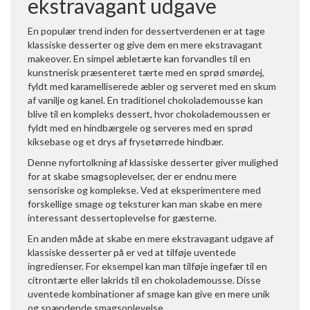
ekstravagant udgave
En populær trend inden for dessertverdenen er at tage
klassiske desserter og give dem en mere ekstravagant
makeover. En simpel æbletærte kan forvandles til en
kunstnerisk præsenteret tærte med en sprød smørdej,
fyldt med karamelliserede æbler og serveret med en skum
af vanilje og kanel. En traditionel chokolademousse kan
blive til en kompleks dessert, hvor chokolademoussen er
fyldt med en hindbærgele og serveres med en sprød
kiksebase og et drys af frysetørrede hindbær.
Denne nyfortolkning af klassiske desserter giver mulighed
for at skabe smagsoplevelser, der er endnu mere
sensoriske og komplekse. Ved at eksperimentere med
forskellige smage og teksturer kan man skabe en mere
interessant dessertoplevelse for gæsterne.
En anden måde at skabe en mere ekstravagant udgave af
klassiske desserter på er ved at tilføje uventede
ingredienser. For eksempel kan man tilføje ingefær til en
citrontærte eller lakrids til en chokolademousse. Disse
uventede kombinationer af smage kan give en mere unik
og spændende smagsoplevelse.