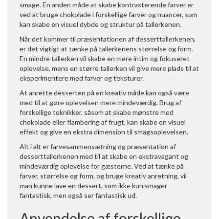
smage. En anden måde at skabe kontrasterende farver er
ved at bruge chokolade i forskellige farver og nuancer, som
kan skabe en visuel dybde og struktur på tallerkenen.
Når det kommer til præsentationen af desserttallerkenen,
er det vigtigt at tænke på tallerkenens størrelse og form.
En mindre tallerken vil skabe en mere intim og fokuseret
oplevelse, mens en større tallerken vil give mere plads til at
eksperimentere med farver og teksturer.
At anrette desserten på en kreativ måde kan også være
med til at gøre oplevelsen mere mindeværdig. Brug af
forskellige teknikker, såsom at skabe mønstre med
chokolade eller flambering af frugt, kan skabe en visuel
effekt og give en ekstra dimension til smagsoplevelsen.
Alt i alt er farvesammensætning og præsentation af
desserttallerkenen med til at skabe en ekstravagant og
mindeværdig oplevelse for gæsterne. Ved at tænke på
farver, størrelse og form, og bruge kreativ anretning, vil
man kunne lave en dessert, som ikke kun smager
fantastisk, men også ser fantastisk ud.
Anvendelse af forskellige