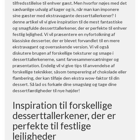
tilfredsstillelse til enhver gæst. Men hvorfor nøjes med det
sædvanlige udvalg af kager og is, når man kan imponere
sine gæster med ekstravagante desserttallerkener? I
denne artikel vil vi give inspiration til de mest fantastiske
og smagfulde desserttallerkener, der er perfekte til enhver
festlig lejlighed. Vi vil præsentere en nyfortolkning af
klassiske desserter, der er blevet forvandlet til en mere
ekstravagant og overraskende version. Vi vil også
diskutere brugen af forskellige teksturer og smage i
desserttallerkenerne, samt farvesammensætninger og
præsentation. Endelig vil vi give tips til anvendelse af
forskellige teknikker, såsom temperering af chokolade eller
flambering, der kan tilføje den ekstra wow-faktor til din
dessert. Så lad os forkæle dine smagsløg og tage dine
dessertfærdigheder til nye højder!
Inspiration til forskellige
desserttallerkener, der er
perfekte til festlige
lejligheder