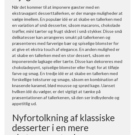
Når det kommer til at imponere gæster med en
ekstravagant desserttallerken, er der mange muligheder at
vælge imellem. En populær idé er at skabe en tallerken med
en variation af små desserter, såsom macarons, chokolade
trøfler, mini tærter og frugt skåret i små stykker. Disse små
delikatesser kan arrangeres smukt på tallerkenen og
præsenteres med farverige bær og spiselige blomster for
at give et ekstra touch af elegance. En anden mulighed er
at skabe en tallerken med en stor dessert, såsom en
imponerende lagkage eller tærte. Disse kan dekoreres med
chokoladepynt, spiselige blomster eller frugt for at tilføje
farve og smag. En tredje idé er at skabe en tallerken med
forskellige teksturer og smage, såsom en kombination af
knasende karamel, blød mousse og sprød kage. Uanset
hvilken idé du vælger, er det vigtigt at tænke på
præsentationen af tallerkenen, så den ser indbydende og
appetitlig ud.
Nyfortolkning af klassiske
desserter i en mere