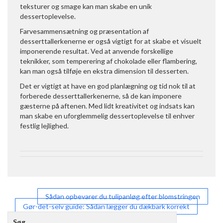
teksturer og smage kan man skabe en unik
dessertoplevelse.
Farvesammensætning og præsentation af
desserttallerkenerne er også vigtigt for at skabe et visuelt
imponerende resultat. Ved at anvende forskellige
teknikker, som temperering af chokolade eller flambering,
kan man også tilføje en ekstra dimension til desserten.
Det er vigtigt at have en god planlægning og tid nok til at
forberede desserttallerkenerne, så de kan imponere
gæsterne på aftenen. Med lidt kreativitet og indsats kan
man skabe en uforglemmelig dessertoplevelse til enhver
festlig lejlighed.
Indlægsnavigation
Sådan opbevarer du tulipanløg efter blomstringen
Gør-det-selv guide: Sådan lægger du dækbark korrekt
Søg