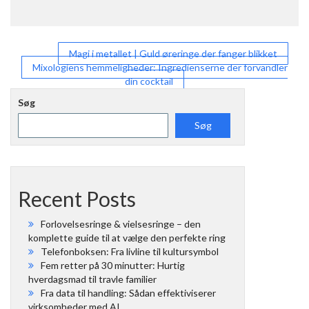
Indlægsnavigation
Magi i metallet | Guld øreringe der fanger blikket
Mixologiens hemmeligheder: Ingredienserne der forvandler
din cocktail
Søg
Søg
Recent Posts
Forlovelsesringe & vielsesringe – den
komplette guide til at vælge den perfekte ring
Telefonboksen: Fra livline til kultursymbol
Fem retter på 30 minutter: Hurtig
hverdagsmad til travle familier
Fra data til handling: Sådan effektiviserer
virksomheder med AI