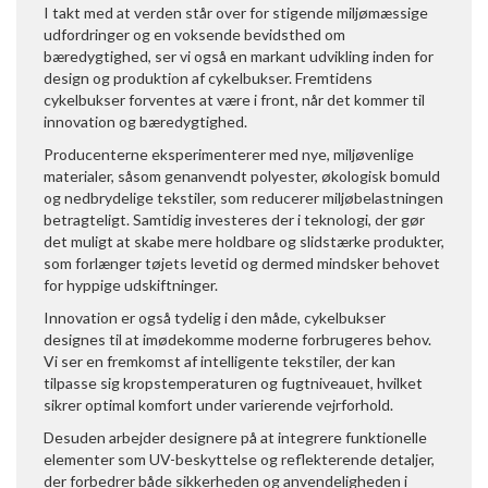
I takt med at verden står over for stigende miljømæssige
udfordringer og en voksende bevidsthed om
bæredygtighed, ser vi også en markant udvikling inden for
design og produktion af cykelbukser. Fremtidens
cykelbukser forventes at være i front, når det kommer til
innovation og bæredygtighed.
Producenterne eksperimenterer med nye, miljøvenlige
materialer, såsom genanvendt polyester, økologisk bomuld
og nedbrydelige tekstiler, som reducerer miljøbelastningen
betragteligt. Samtidig investeres der i teknologi, der gør
det muligt at skabe mere holdbare og slidstærke produkter,
som forlænger tøjets levetid og dermed mindsker behovet
for hyppige udskiftninger.
Innovation er også tydelig i den måde, cykelbukser
designes til at imødekomme moderne forbrugeres behov.
Vi ser en fremkomst af intelligente tekstiler, der kan
tilpasse sig kropstemperaturen og fugtniveauet, hvilket
sikrer optimal komfort under varierende vejrforhold.
Desuden arbejder designere på at integrere funktionelle
elementer som UV-beskyttelse og reflekterende detaljer,
der forbedrer både sikkerheden og anvendeligheden i