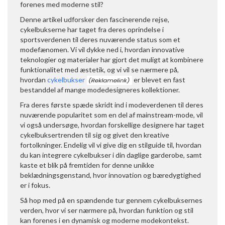
forenes med moderne stil?
Denne artikel udforsker den fascinerende rejse,
cykelbukserne har taget fra deres oprindelse i
sportsverdenen til deres nuværende status som et
modefænomen. Vi vil dykke ned i, hvordan innovative
teknologier og materialer har gjort det muligt at kombinere
funktionalitet med æstetik, og vi vil se nærmere på,
hvordan
cykelbukser
er blevet en fast
bestanddel af mange modedesigneres kollektioner.
Fra deres første spæde skridt ind i modeverdenen til deres
nuværende popularitet som en del af mainstream-mode, vil
vi også undersøge, hvordan forskellige designere har taget
cykelbuksertrenden til sig og givet den kreative
fortolkninger. Endelig vil vi give dig en stilguide til, hvordan
du kan integrere cykelbukser i din daglige garderobe, samt
kaste et blik på fremtiden for denne unikke
beklædningsgenstand, hvor innovation og bæredygtighed
er i fokus.
Så hop med på en spændende tur gennem cykelbuksernes
verden, hvor vi ser nærmere på, hvordan funktion og stil
kan forenes i en dynamisk og moderne modekontekst.