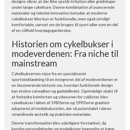
designs sikrer, at der ikke opstår irritation eller gnidninger
under lange cykelture. Denne kombination af avancerede
materialer og teknisk innovation betyder, at moderne
cykelbukser ikke kun er funktionelle, men også utroligt
komfortable, uanset om de bruges til sport eller som en del
af en stilfuld hverdagsgarderobe.
Historien om cykelbukser i
modeverdenen: Fra niche til
mainstream
Cykelbuksernes rejse fra en specialiseret
sportsbeklædning til en integreret del af modeverdenen er
en fascinerende historie om, hvordan funktionelt design
kan erobre catwalken og gadebilledet. Oprindeligt skabt til
at forbedre komforten og ydeevnen for cyklister, blev
cykelbukser i løbet af 1980’erne og 1990’erne gradvist
adopteret af modeindustrien, der så potentialet i deres
strømlinede æstetik og praktiske materialer.
Denne transformation blev yderligere forstærket, da
kendte personligheder og modeikoner begyndte at bære